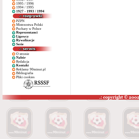
1995 / 1996
1994 / 1995
1927 - 1993 / 1994
PZPN
Mistrzostwa Polski
Puchary w Polsce
Reprezentanci
Ligowcy
Rywalizacje
Serie
O stronie
Nabór
Redakcja
Kontakt
Reklamy 90minut.pl
Bibliografia
Pliki cookies