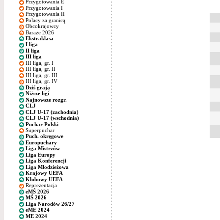
Przygotowania E
Przygotowania I
Przygotowania II
Polacy za granicą
Obcokrajowcy
Baraże 2026
Ekstraklasa
I liga
II liga
III liga
III liga, gr. I
III liga, gr. II
III liga, gr. III
III liga, gr. IV
Dziś grają
Niższe ligi
Najnowsze rozgr.
CLJ
CLJ U-17 (zachodnia)
CLJ U-17 (wschodnia)
Puchar Polski
Superpuchar
Puch. okręgowe
Europuchary
Liga Mistrzów
Liga Europy
Liga Konferencji
Liga Młodzieżowa
Krajowy UEFA
Klubowy UEFA
Reprezentacja
eMŚ 2026
MŚ 2026
Liga Narodów 26/27
eME 2024
ME 2024