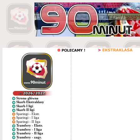
Strona główna
Skarb Ekstraklasy
Skarb I ligi
Skarb II ligi
Sparingi - Ekstr.
Sparingi - I liga
Sparingi - II liga
Transfery - Ekstr.
Transfery - I liga
Transfery - II liga
Transfery - zagr.