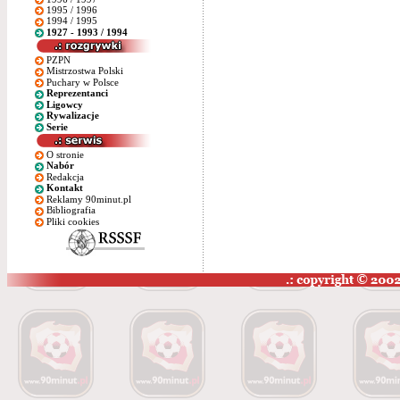
1995 / 1996
1994 / 1995
1927 - 1993 / 1994
PZPN
Mistrzostwa Polski
Puchary w Polsce
Reprezentanci
Ligowcy
Rywalizacje
Serie
O stronie
Nabór
Redakcja
Kontakt
Reklamy 90minut.pl
Bibliografia
Pliki cookies