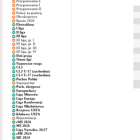
Przygotowania E
Przygotowania I
Przygotowania II
Polacy za granicą
Obcokrajowcy
Baraże 2026
Ekstraklasa
I liga
II liga
III liga
III liga, gr. I
III liga, gr. II
III liga, gr. III
III liga, gr. IV
Dziś grają
Niższe ligi
Najnowsze rozgr.
CLJ
CLJ U-17 (zachodnia)
CLJ U-17 (wschodnia)
Puchar Polski
Superpuchar
Puch. okręgowe
Europuchary
Liga Mistrzów
Liga Europy
Liga Konferencji
Liga Młodzieżowa
Krajowy UEFA
Klubowy UEFA
Reprezentacja
eMŚ 2026
MŚ 2026
Liga Narodów 26/27
eME 2024
ME 2024