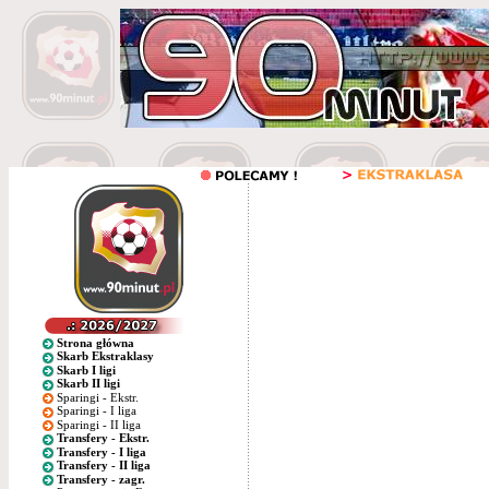
Strona główna
Skarb Ekstraklasy
Skarb I ligi
Skarb II ligi
Sparingi - Ekstr.
Sparingi - I liga
Sparingi - II liga
Transfery - Ekstr.
Transfery - I liga
Transfery - II liga
Transfery - zagr.