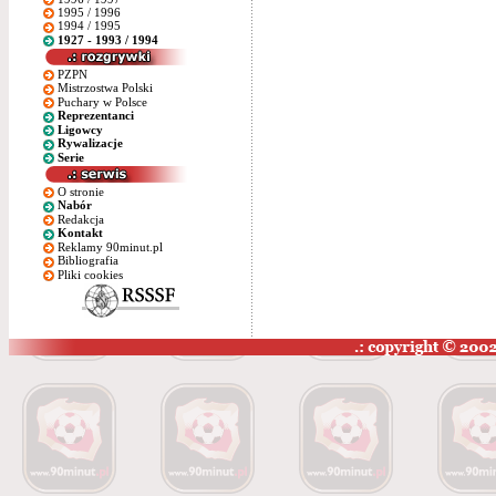
1995 / 1996
1994 / 1995
1927 - 1993 / 1994
PZPN
Mistrzostwa Polski
Puchary w Polsce
Reprezentanci
Ligowcy
Rywalizacje
Serie
O stronie
Nabór
Redakcja
Kontakt
Reklamy 90minut.pl
Bibliografia
Pliki cookies