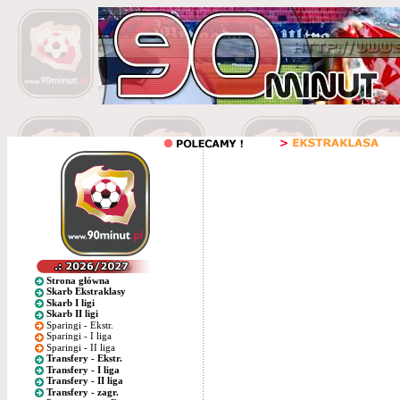
Strona główna
Skarb Ekstraklasy
Skarb I ligi
Skarb II ligi
Sparingi - Ekstr.
Sparingi - I liga
Sparingi - II liga
Transfery - Ekstr.
Transfery - I liga
Transfery - II liga
Transfery - zagr.