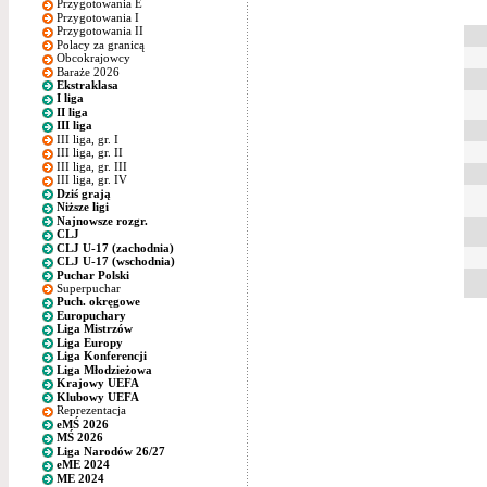
Przygotowania E
Przygotowania I
Przygotowania II
Polacy za granicą
Obcokrajowcy
Baraże 2026
Ekstraklasa
I liga
II liga
III liga
III liga, gr. I
III liga, gr. II
III liga, gr. III
III liga, gr. IV
Dziś grają
Niższe ligi
Najnowsze rozgr.
CLJ
CLJ U-17 (zachodnia)
CLJ U-17 (wschodnia)
Puchar Polski
Superpuchar
Puch. okręgowe
Europuchary
Liga Mistrzów
Liga Europy
Liga Konferencji
Liga Młodzieżowa
Krajowy UEFA
Klubowy UEFA
Reprezentacja
eMŚ 2026
MŚ 2026
Liga Narodów 26/27
eME 2024
ME 2024