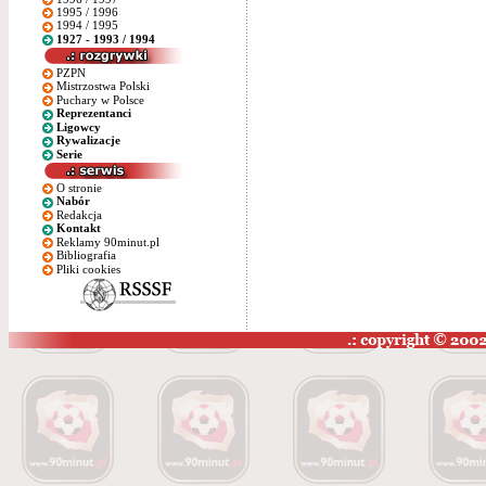
1995 / 1996
1994 / 1995
1927 - 1993 / 1994
PZPN
Mistrzostwa Polski
Puchary w Polsce
Reprezentanci
Ligowcy
Rywalizacje
Serie
O stronie
Nabór
Redakcja
Kontakt
Reklamy 90minut.pl
Bibliografia
Pliki cookies