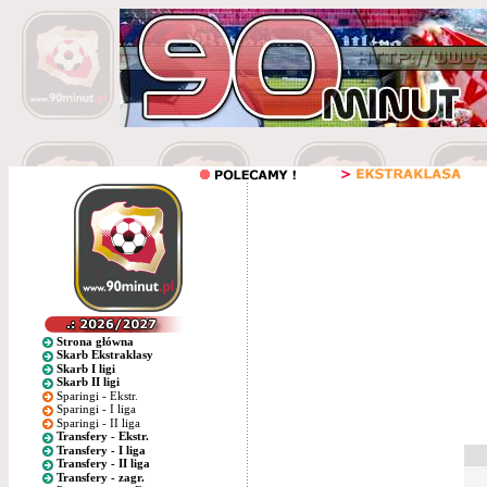
Strona główna
Skarb Ekstraklasy
Skarb I ligi
Skarb II ligi
Sparingi - Ekstr.
Sparingi - I liga
Sparingi - II liga
Transfery - Ekstr.
Transfery - I liga
Transfery - II liga
Transfery - zagr.