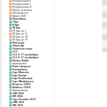
Przygotowania E
Przygotowania I
Przygotowania II
Polacy za granicą
Obcokrajowcy
Baraże 2026
Ekstraklasa
I liga
II liga
III liga
III liga, gr. I
III liga, gr. II
III liga, gr. III
III liga, gr. IV
Dziś grają
Niższe ligi
Najnowsze rozgr.
CLJ
CLJ U-17 (zachodnia)
CLJ U-17 (wschodnia)
Puchar Polski
Superpuchar
Puch. okręgowe
Europuchary
Liga Mistrzów
Liga Europy
Liga Konferencji
Liga Młodzieżowa
Krajowy UEFA
Klubowy UEFA
Reprezentacja
eMŚ 2026
MŚ 2026
Liga Narodów 26/27
eME 2024
ME 2024