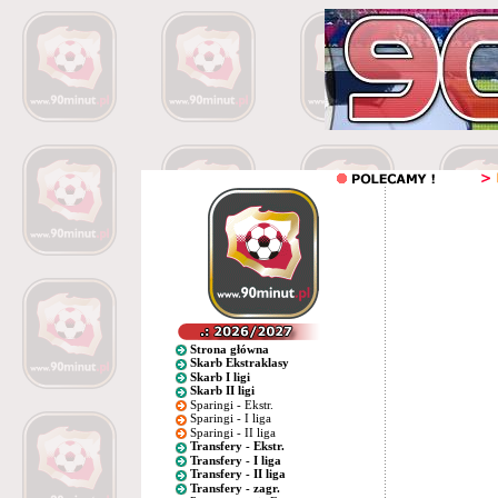
Strona główna
Skarb Ekstraklasy
Skarb I ligi
Skarb II ligi
Sparingi - Ekstr.
Sparingi - I liga
Sparingi - II liga
Transfery - Ekstr.
Transfery - I liga
Transfery - II liga
Transfery - zagr.