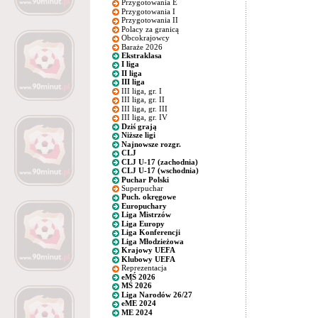
Przygotowania E
Przygotowania I
Przygotowania II
Polacy za granicą
Obcokrajowcy
Baraże 2026
Ekstraklasa
I liga
II liga
III liga
III liga, gr. I
III liga, gr. II
III liga, gr. III
III liga, gr. IV
Dziś grają
Niższe ligi
Najnowsze rozgr.
CLJ
CLJ U-17 (zachodnia)
CLJ U-17 (wschodnia)
Puchar Polski
Superpuchar
Puch. okręgowe
Europuchary
Liga Mistrzów
Liga Europy
Liga Konferencji
Liga Młodzieżowa
Krajowy UEFA
Klubowy UEFA
Reprezentacja
eMŚ 2026
MŚ 2026
Liga Narodów 26/27
eME 2024
ME 2024