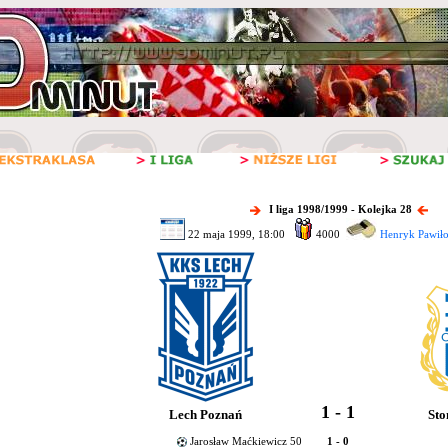
I liga 1998/1999 - Kolejka 28
22 maja 1999, 18:00
4000
Henryk Pawiło
1 - 1
Lech Poznań
Sto
Jarosław Maćkiewicz 50
1 - 0