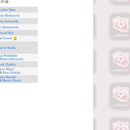
s 62
rosław Bako
zej Biedrzycki
osz Jurkowski
r Januszewski
Paweł Holc
ał Szwed
rcin Szulik
as Preikšaitis
Robert Rzeczycki
acek Chańko
iotr Matys
9
Piotr Orliński
mas Ramelis
9
Marcin Florek