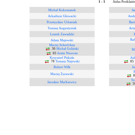
1 - 1
Aidas Preikšaiti
Michał Kokoszanek
Ja
Arkadiusz Głowacki
Andr
Przemysław Urbaniak
Bart
Tomasz Augustyniak
Artu
Leszek Zawadzki
Raf
Adam Majewski
Maciej Scherfchen
30
Michał Goliński
Ma
65
Justin Nnorom
Krzysztof Piskuła
Aid
78
Tomasz Najewski
85
Robert Wilk
J
P
Maciej Żurawski
8
To
Jarosław Maćkiewicz
5