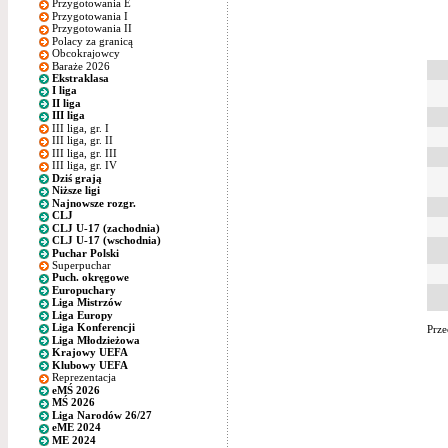
Przygotowania E
Przygotowania I
Przygotowania II
Polacy za granicą
Obcokrajowcy
Baraże 2026
Ekstraklasa
I liga
II liga
III liga
III liga, gr. I
III liga, gr. II
III liga, gr. III
III liga, gr. IV
Dziś grają
Niższe ligi
Najnowsze rozgr.
CLJ
CLJ U-17 (zachodnia)
CLJ U-17 (wschodnia)
Puchar Polski
Superpuchar
Puch. okręgowe
Europuchary
Liga Mistrzów
Liga Europy
Liga Konferencji
Prze
Liga Młodzieżowa
Krajowy UEFA
Klubowy UEFA
Reprezentacja
eMŚ 2026
MŚ 2026
Liga Narodów 26/27
eME 2024
ME 2024