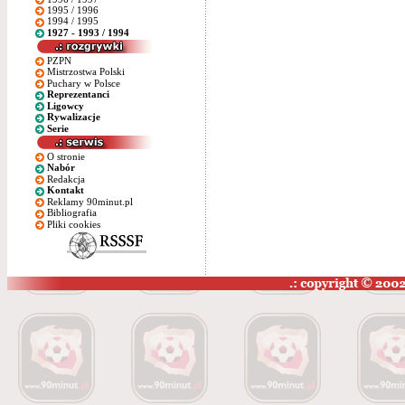
1995 / 1996
1994 / 1995
1927 - 1993 / 1994
PZPN
Mistrzostwa Polski
Puchary w Polsce
Reprezentanci
Ligowcy
Rywalizacje
Serie
O stronie
Nabór
Redakcja
Kontakt
Reklamy 90minut.pl
Bibliografia
Pliki cookies