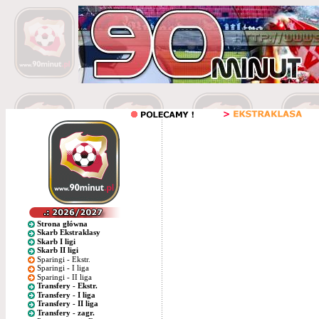
Strona główna
Skarb Ekstraklasy
Skarb I ligi
Skarb II ligi
Sparingi - Ekstr.
Sparingi - I liga
Sparingi - II liga
Transfery - Ekstr.
Transfery - I liga
Transfery - II liga
Transfery - zagr.