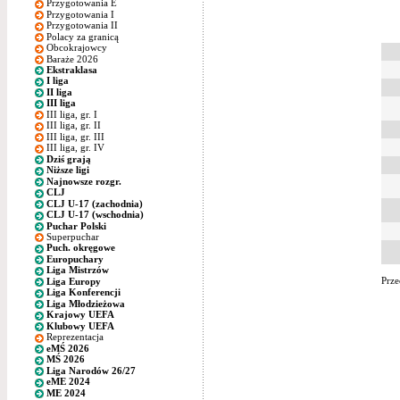
Przygotowania E
Przygotowania I
Przygotowania II
Polacy za granicą
Obcokrajowcy
Baraże 2026
Ekstraklasa
I liga
II liga
III liga
III liga, gr. I
III liga, gr. II
III liga, gr. III
III liga, gr. IV
Dziś grają
Niższe ligi
Najnowsze rozgr.
CLJ
CLJ U-17 (zachodnia)
CLJ U-17 (wschodnia)
Puchar Polski
Superpuchar
Puch. okręgowe
Europuchary
Liga Mistrzów
Prze
Liga Europy
Liga Konferencji
Liga Młodzieżowa
Krajowy UEFA
Klubowy UEFA
Reprezentacja
eMŚ 2026
MŚ 2026
Liga Narodów 26/27
eME 2024
ME 2024