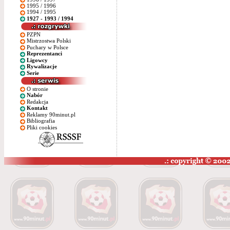
1995 / 1996
1994 / 1995
1927 - 1993 / 1994
PZPN
Mistrzostwa Polski
Puchary w Polsce
Reprezentanci
Ligowcy
Rywalizacje
Serie
O stronie
Nabór
Redakcja
Kontakt
Reklamy 90minut.pl
Bibliografia
Pliki cookies