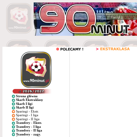
Strona główna
Skarb Ekstraklasy
Skarb I ligi
Skarb II ligi
Sparingi - Ekstr.
Sparingi - I liga
Sparingi - II liga
Transfery - Ekstr.
Transfery - I liga
Transfery - II liga
Transfery - zagr.