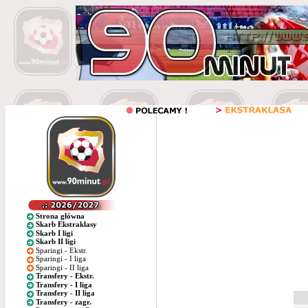
Strona główna
Skarb Ekstraklasy
Skarb I ligi
Skarb II ligi
Sparingi - Ekstr.
Sparingi - I liga
Sparingi - II liga
Transfery - Ekstr.
Transfery - I liga
Transfery - II liga
Transfery - zagr.