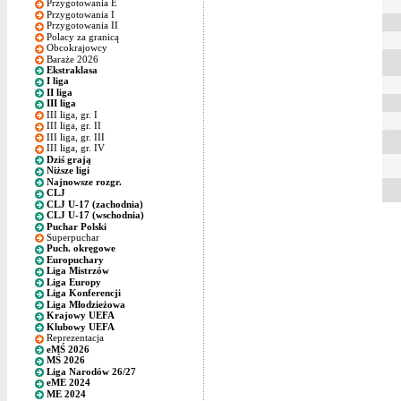
Przygotowania E
Przygotowania I
Przygotowania II
Polacy za granicą
Obcokrajowcy
Baraże 2026
Ekstraklasa
I liga
II liga
III liga
III liga, gr. I
III liga, gr. II
III liga, gr. III
III liga, gr. IV
Dziś grają
Niższe ligi
Najnowsze rozgr.
CLJ
CLJ U-17 (zachodnia)
CLJ U-17 (wschodnia)
Puchar Polski
Superpuchar
Puch. okręgowe
Europuchary
Liga Mistrzów
Liga Europy
Liga Konferencji
Liga Młodzieżowa
Krajowy UEFA
Klubowy UEFA
Reprezentacja
eMŚ 2026
MŚ 2026
Liga Narodów 26/27
eME 2024
ME 2024