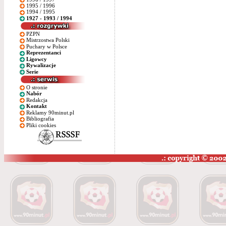
1995 / 1996
1994 / 1995
1927 - 1993 / 1994
PZPN
Mistrzostwa Polski
Puchary w Polsce
Reprezentanci
Ligowcy
Rywalizacje
Serie
O stronie
Nabór
Redakcja
Kontakt
Reklamy 90minut.pl
Bibliografia
Pliki cookies