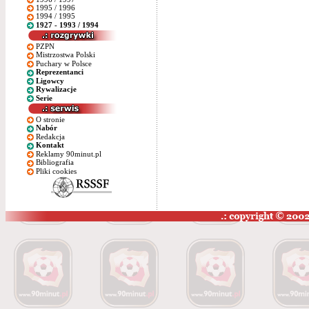
1995 / 1996
1994 / 1995
1927 - 1993 / 1994
PZPN
Mistrzostwa Polski
Puchary w Polsce
Reprezentanci
Ligowcy
Rywalizacje
Serie
O stronie
Nabór
Redakcja
Kontakt
Reklamy 90minut.pl
Bibliografia
Pliki cookies