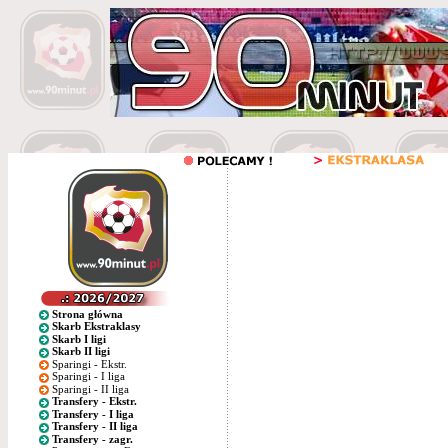
Strona główna
Skarb Ekstraklasy
Skarb I ligi
Skarb II ligi
Sparingi - Ekstr.
Sparingi - I liga
Sparingi - II liga
Transfery - Ekstr.
Transfery - I liga
Transfery - II liga
Transfery - zagr.