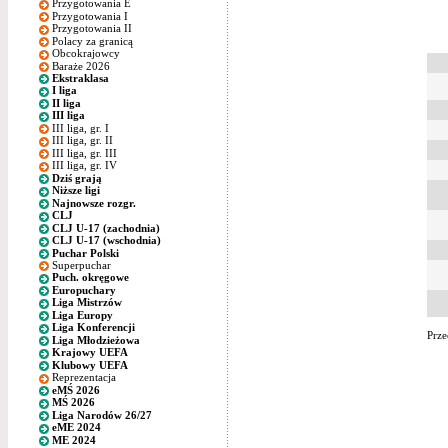
Przygotowania E
Przygotowania I
Przygotowania II
Polacy za granicą
Obcokrajowcy
Baraże 2026
Ekstraklasa
I liga
II liga
III liga
III liga, gr. I
III liga, gr. II
III liga, gr. III
III liga, gr. IV
Dziś grają
Niższe ligi
Najnowsze rozgr.
CLJ
CLJ U-17 (zachodnia)
CLJ U-17 (wschodnia)
Puchar Polski
Superpuchar
Puch. okręgowe
Europuchary
Liga Mistrzów
Liga Europy
Liga Konferencji
Prze
Liga Młodzieżowa
Krajowy UEFA
Klubowy UEFA
Reprezentacja
eMŚ 2026
MŚ 2026
Liga Narodów 26/27
eME 2024
ME 2024