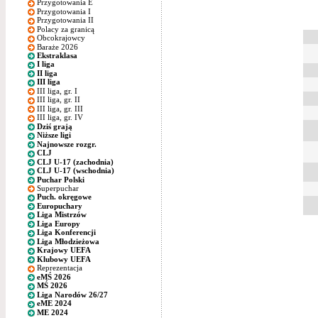
Przygotowania E
Przygotowania I
Przygotowania II
Polacy za granicą
Obcokrajowcy
Baraże 2026
Ekstraklasa
I liga
II liga
III liga
III liga, gr. I
III liga, gr. II
III liga, gr. III
III liga, gr. IV
Dziś grają
Niższe ligi
Najnowsze rozgr.
CLJ
CLJ U-17 (zachodnia)
CLJ U-17 (wschodnia)
Puchar Polski
Superpuchar
Puch. okręgowe
Europuchary
Liga Mistrzów
Liga Europy
Liga Konferencji
Liga Młodzieżowa
Krajowy UEFA
Klubowy UEFA
Reprezentacja
eMŚ 2026
MŚ 2026
Liga Narodów 26/27
eME 2024
ME 2024