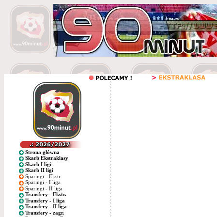
Strona główna
Skarb Ekstraklasy
Skarb I ligi
Skarb II ligi
Sparingi - Ekstr.
Sparingi - I liga
Sparingi - II liga
Transfery - Ekstr.
Transfery - I liga
Transfery - II liga
Transfery - zagr.