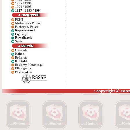
1995 / 1996
1994 / 1995
1927 - 1993 / 1994
PZPN
Mistrzostwa Polski
Puchary w Polsce
Reprezentanci
Ligowcy
Rywalizacje
Serie
O stronie
Nabór
Redakcja
Kontakt
Reklamy 90minut.pl
Bibliografia
Pliki cookies