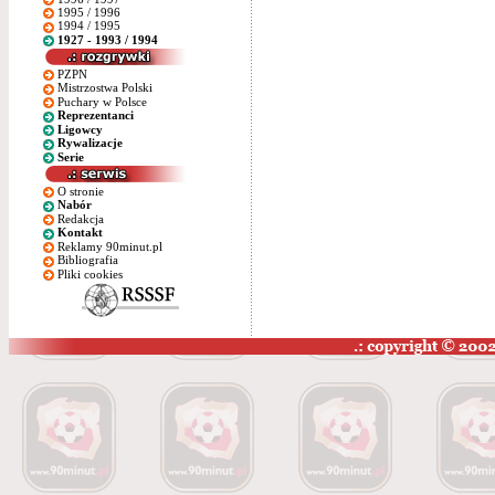
1995 / 1996
1994 / 1995
1927 - 1993 / 1994
PZPN
Mistrzostwa Polski
Puchary w Polsce
Reprezentanci
Ligowcy
Rywalizacje
Serie
O stronie
Nabór
Redakcja
Kontakt
Reklamy 90minut.pl
Bibliografia
Pliki cookies