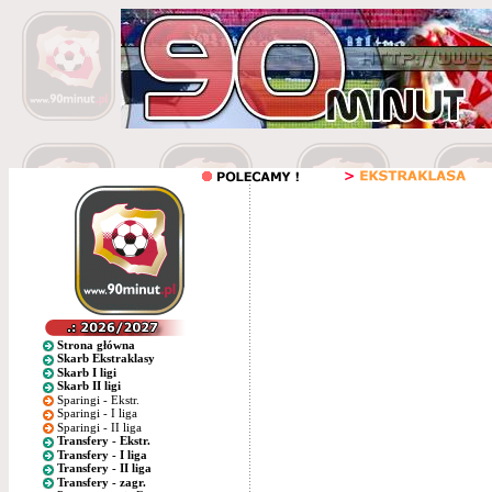
Strona główna
Skarb Ekstraklasy
Skarb I ligi
Skarb II ligi
Sparingi - Ekstr.
Sparingi - I liga
Sparingi - II liga
Transfery - Ekstr.
Transfery - I liga
Transfery - II liga
Transfery - zagr.