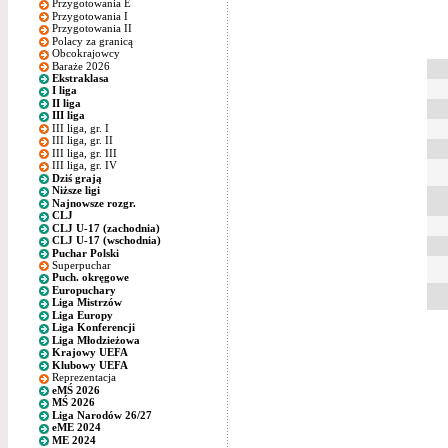
Przygotowania E
Przygotowania I
Przygotowania II
Polacy za granicą
Obcokrajowcy
Baraże 2026
Ekstraklasa
I liga
II liga
III liga
III liga, gr. I
III liga, gr. II
III liga, gr. III
III liga, gr. IV
Dziś grają
Niższe ligi
Najnowsze rozgr.
CLJ
CLJ U-17 (zachodnia)
CLJ U-17 (wschodnia)
Puchar Polski
Superpuchar
Puch. okręgowe
Europuchary
Liga Mistrzów
Liga Europy
Liga Konferencji
Liga Młodzieżowa
Krajowy UEFA
Klubowy UEFA
Reprezentacja
eMŚ 2026
MŚ 2026
Liga Narodów 26/27
eME 2024
ME 2024