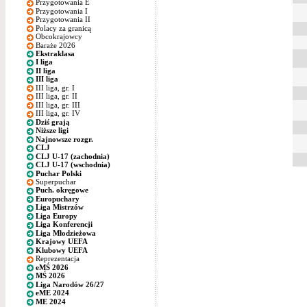
Przygotowania E
Przygotowania I
Przygotowania II
Polacy za granicą
Obcokrajowcy
Baraże 2026
Ekstraklasa
I liga
II liga
III liga
III liga, gr. I
III liga, gr. II
III liga, gr. III
III liga, gr. IV
Dziś grają
Niższe ligi
Najnowsze rozgr.
CLJ
CLJ U-17 (zachodnia)
CLJ U-17 (wschodnia)
Puchar Polski
Superpuchar
Puch. okręgowe
Europuchary
Liga Mistrzów
Liga Europy
Liga Konferencji
Liga Młodzieżowa
Krajowy UEFA
Klubowy UEFA
Reprezentacja
eMŚ 2026
MŚ 2026
Liga Narodów 26/27
eME 2024
ME 2024