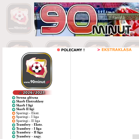
Strona główna
Skarb Ekstraklasy
Skarb I ligi
Skarb II ligi
Sparingi - Ekstr.
Sparingi - I liga
Sparingi - II liga
Transfery - Ekstr.
Transfery - I liga
Transfery - II liga
Transfery - zagr.