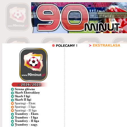
Strona główna
Skarb Ekstraklasy
Skarb I ligi
Skarb II ligi
Sparingi - Ekstr.
Sparingi - I liga
Sparingi - II liga
Transfery - Ekstr.
Transfery - I liga
Transfery - II liga
Transfery - zagr.