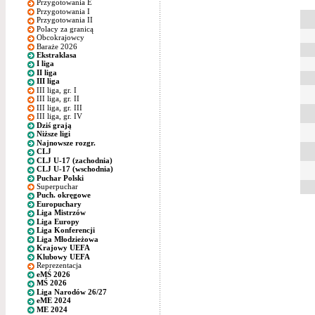
Przygotowania E
Przygotowania I
Przygotowania II
Polacy za granicą
Obcokrajowcy
Baraże 2026
Ekstraklasa
I liga
II liga
III liga
III liga, gr. I
III liga, gr. II
III liga, gr. III
III liga, gr. IV
Dziś grają
Niższe ligi
Najnowsze rozgr.
CLJ
CLJ U-17 (zachodnia)
CLJ U-17 (wschodnia)
Puchar Polski
Superpuchar
Puch. okręgowe
Europuchary
Liga Mistrzów
Liga Europy
Liga Konferencji
Liga Młodzieżowa
Krajowy UEFA
Klubowy UEFA
Reprezentacja
eMŚ 2026
MŚ 2026
Liga Narodów 26/27
eME 2024
ME 2024