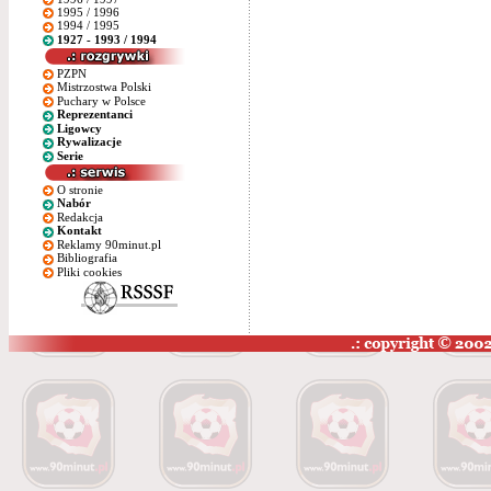
1995 / 1996
1994 / 1995
1927 - 1993 / 1994
PZPN
Mistrzostwa Polski
Puchary w Polsce
Reprezentanci
Ligowcy
Rywalizacje
Serie
O stronie
Nabór
Redakcja
Kontakt
Reklamy 90minut.pl
Bibliografia
Pliki cookies