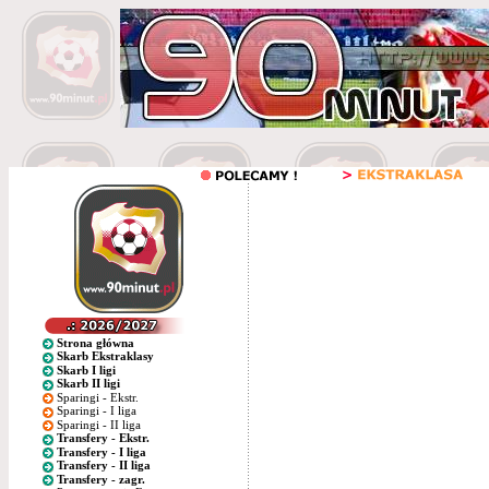
Strona główna
Skarb Ekstraklasy
Skarb I ligi
Skarb II ligi
Sparingi - Ekstr.
Sparingi - I liga
Sparingi - II liga
Transfery - Ekstr.
Transfery - I liga
Transfery - II liga
Transfery - zagr.