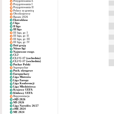
Przygotowania E
Przygotowania I
Przygotowania II
Polacy za granicą
Obcokrajowcy
Baraże 2026
Ekstraklasa
I liga
II liga
III liga
III liga, gr. I
III liga, gr. II
III liga, gr. III
III liga, gr. IV
Dziś grają
Niższe ligi
Najnowsze rozgr.
CLJ
CLJ U-17 (zachodnia)
CLJ U-17 (wschodnia)
Puchar Polski
Superpuchar
Puch. okręgowe
Europuchary
Liga Mistrzów
Liga Europy
Liga Konferencji
Liga Młodzieżowa
Krajowy UEFA
Klubowy UEFA
Reprezentacja
eMŚ 2026
MŚ 2026
Liga Narodów 26/27
eME 2024
ME 2024