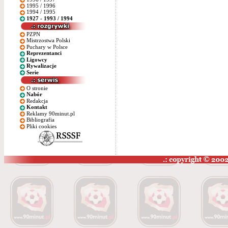
1995 / 1996
1994 / 1995
1927 - 1993 / 1994
PZPN
Mistrzostwa Polski
Puchary w Polsce
Reprezentanci
Ligowcy
Rywalizacje
Serie
O stronie
Nabór
Redakcja
Kontakt
Reklamy 90minut.pl
Bibliografia
Pliki cookies