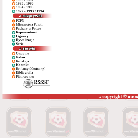
1995 / 1996
1994 / 1995
1927 - 1993 / 1994
PZPN
Mistrzostwa Polski
Puchary w Polsce
Reprezentanci
Ligowcy
Rywalizacje
Serie
O stronie
Nabór
Redakcja
Kontakt
Reklamy 90minut.pl
Bibliografia
Pliki cookies