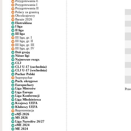
Przygotowania E
Przygotowania I
Przygotowania II
Polacy za granicą
Obcokrajowcy
Baraże 2026
Ekstraklasa
I liga
II liga
III liga
III liga, gr. I
III liga, gr. II
III liga, gr. III
III liga, gr. IV
Dziś grają
Niższe ligi
Najnowsze rozgr.
CLJ
CLJ U-17 (zachodnia)
CLJ U-17 (wschodnia)
Puchar Polski
Superpuchar
Puch. okręgowe
Europuchary
Liga Mistrzów
Prze
Liga Europy
Liga Konferencji
Liga Młodzieżowa
Krajowy UEFA
Klubowy UEFA
Reprezentacja
eMŚ 2026
MŚ 2026
Liga Narodów 26/27
eME 2024
ME 2024