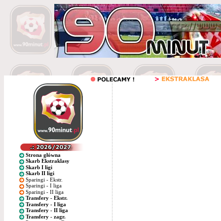
Strona główna
Skarb Ekstraklasy
Skarb I ligi
Skarb II ligi
Sparingi - Ekstr.
Sparingi - I liga
Sparingi - II liga
Transfery - Ekstr.
Transfery - I liga
Transfery - II liga
Transfery - zagr.