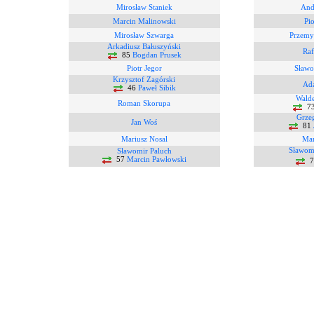
Mirosław Staniek
And
Marcin Malinowski
Pio
Mirosław Szwarga
Przemy
Arkadiusz Bałuszyński
Raf
85
Bogdan Prusek
Piotr Jegor
Sławo
Krzysztof Zagórski
Ad
46
Paweł Sibik
Wald
Roman Skorupa
7
Grze
Jan Woś
81
Mariusz Nosal
Mar
Sławom
Sławomir Paluch
57
Marcin Pawłowski
7