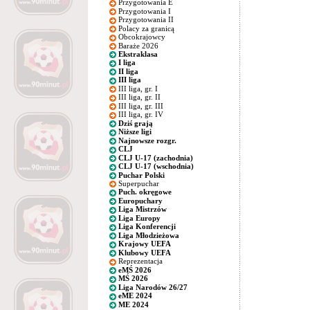
Przygotowania E
Przygotowania I
Przygotowania II
Polacy za granicą
Obcokrajowcy
Baraże 2026
Ekstraklasa
I liga
II liga
III liga
III liga, gr. I
III liga, gr. II
III liga, gr. III
III liga, gr. IV
Dziś grają
Niższe ligi
Najnowsze rozgr.
CLJ
CLJ U-17 (zachodnia)
CLJ U-17 (wschodnia)
Puchar Polski
Superpuchar
Puch. okręgowe
Europuchary
Liga Mistrzów
Liga Europy
Liga Konferencji
Liga Młodzieżowa
Krajowy UEFA
Klubowy UEFA
Reprezentacja
eMŚ 2026
MŚ 2026
Liga Narodów 26/27
eME 2024
ME 2024