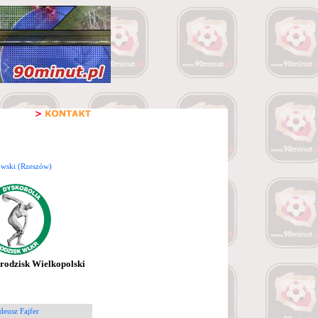
wski (Rzeszów)
rodzisk Wielkopolski
deusz Fajfer