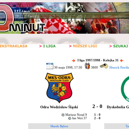
I liga 1997/1998 - Kolejka 31
30 maja 1998, 17:30
3800
Henryk Pawiło
2 - 0
Odra Wodzisław Śląski
Dyskobolia G
Mariusz Nosal 9
1 - 0
Jan Woś 37
2 - 0
Marek Bęben
Ta