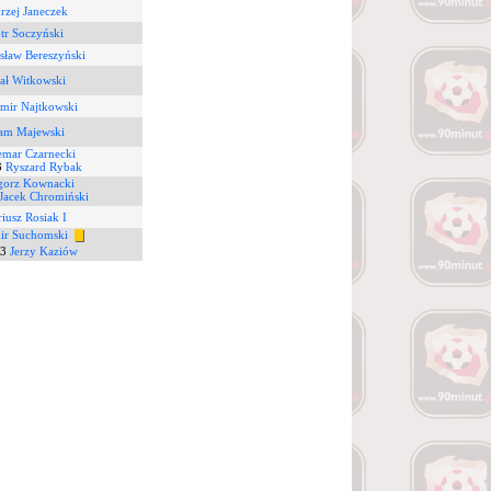
rzej Janeczek
tr Soczyński
sław Bereszyński
ał Witkowski
mir Najtkowski
am Majewski
emar Czarnecki
3
Ryszard Rybak
gorz Kownacki
Jacek Chromiński
iusz Rosiak I
ir Suchomski
3
Jerzy Kaziów