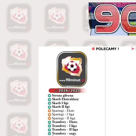
Strona główna
Skarb Ekstraklasy
Skarb I ligi
Skarb II ligi
Sparingi - Ekstr.
Sparingi - I liga
Sparingi - II liga
Transfery - Ekstr.
Transfery - I liga
Transfery - II liga
Transfery - zagr.