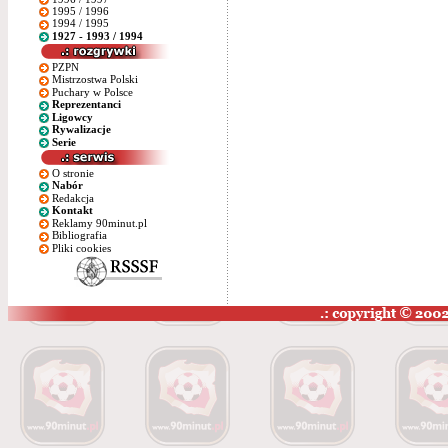
1995 / 1996
1994 / 1995
1927 - 1993 / 1994
PZPN
Mistrzostwa Polski
Puchary w Polsce
Reprezentanci
Ligowcy
Rywalizacje
Serie
O stronie
Nabór
Redakcja
Kontakt
Reklamy 90minut.pl
Bibliografia
Pliki cookies