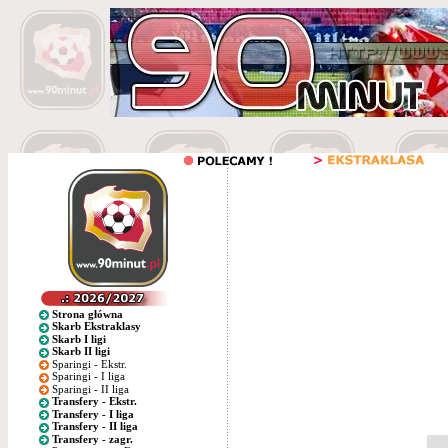
Strona główna
Skarb Ekstraklasy
Skarb I ligi
Skarb II ligi
Sparingi - Ekstr.
Sparingi - I liga
Sparingi - II liga
Transfery - Ekstr.
Transfery - I liga
Transfery - II liga
Transfery - zagr.