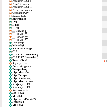
Przygotowania E
Przygotowania I
Przygotowania II
Polacy za granicą
Obcokrajowcy
Baraże 2026
Ekstraklasa
I liga
II liga
III liga
III liga, gr. I
III liga, gr. II
III liga, gr. III
III liga, gr. IV
Dziś grają
Niższe ligi
Najnowsze rozgr.
CLJ
CLJ U-17 (zachodnia)
CLJ U-17 (wschodnia)
Puchar Polski
n
Superpuchar
Puch. okręgowe
Europuchary
Liga Mistrzów
Liga Europy
Liga Konferencji
Liga Młodzieżowa
Krajowy UEFA
Klubowy UEFA
Reprezentacja
eMŚ 2026
MŚ 2026
Liga Narodów 26/27
eME 2024
ME 2024