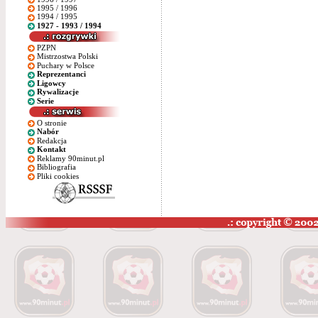
1995 / 1996
1994 / 1995
1927 - 1993 / 1994
PZPN
Mistrzostwa Polski
Puchary w Polsce
Reprezentanci
Ligowcy
Rywalizacje
Serie
O stronie
Nabór
Redakcja
Kontakt
Reklamy 90minut.pl
Bibliografia
Pliki cookies