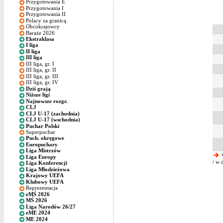
Przygotowania E
Przygotowania I
Przygotowania II
Polacy za granicą
Obcokrajowcy
Baraże 2026
Ekstraklasa
I liga
II liga
III liga
III liga, gr. I
III liga, gr. II
III liga, gr. III
III liga, gr. IV
Dziś grają
Niższe ligi
Najnowsze rozgr.
CLJ
CLJ U-17 (zachodnia)
CLJ U-17 (wschodnia)
Puchar Polski
Superpuchar
Puch. okręgowe
Europuchary
Liga Mistrzów
w
Liga Europy
/ w 
Liga Konferencji
Liga Młodzieżowa
Krajowy UEFA
Klubowy UEFA
Reprezentacja
eMŚ 2026
MŚ 2026
Liga Narodów 26/27
eME 2024
ME 2024