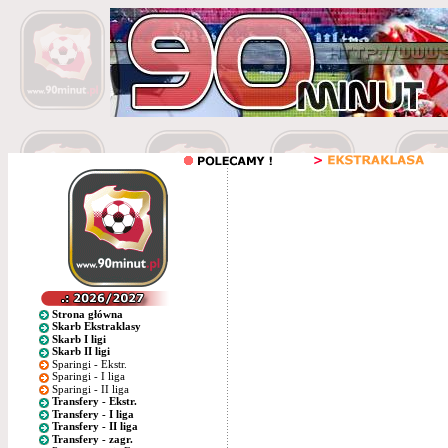
Strona główna
Skarb Ekstraklasy
Skarb I ligi
Skarb II ligi
Sparingi - Ekstr.
Sparingi - I liga
Sparingi - II liga
Transfery - Ekstr.
Transfery - I liga
Transfery - II liga
Transfery - zagr.