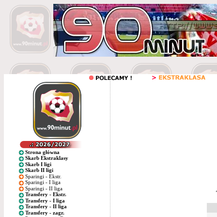
Strona główna
Skarb Ekstraklasy
Skarb I ligi
Skarb II ligi
Sparingi - Ekstr.
Sparingi - I liga
Sparingi - II liga
Transfery - Ekstr.
Transfery - I liga
Transfery - II liga
Transfery - zagr.