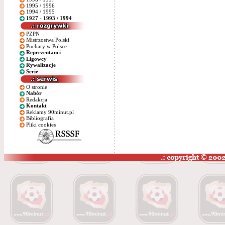
1995 / 1996
1994 / 1995
1927 - 1993 / 1994
PZPN
Mistrzostwa Polski
Puchary w Polsce
Reprezentanci
Ligowcy
Rywalizacje
Serie
O stronie
Nabór
Redakcja
Kontakt
Reklamy 90minut.pl
Bibliografia
Pliki cookies