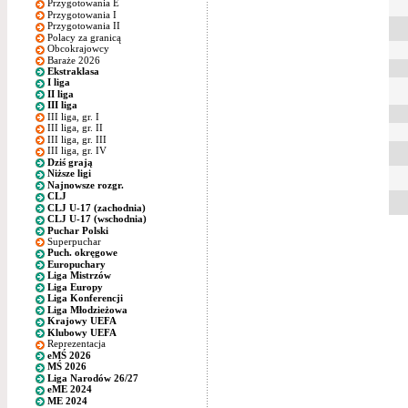
Przygotowania E
Przygotowania I
Przygotowania II
Polacy za granicą
Obcokrajowcy
Baraże 2026
Ekstraklasa
I liga
II liga
III liga
III liga, gr. I
III liga, gr. II
III liga, gr. III
III liga, gr. IV
Dziś grają
Niższe ligi
Najnowsze rozgr.
CLJ
CLJ U-17 (zachodnia)
CLJ U-17 (wschodnia)
Puchar Polski
Superpuchar
Puch. okręgowe
Europuchary
Liga Mistrzów
Liga Europy
Liga Konferencji
Liga Młodzieżowa
Krajowy UEFA
Klubowy UEFA
Reprezentacja
eMŚ 2026
MŚ 2026
Liga Narodów 26/27
eME 2024
ME 2024