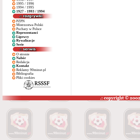
1995 / 1996
1994 / 1995
1927 - 1993 / 1994
PZPN
Mistrzostwa Polski
Puchary w Polsce
Reprezentanci
Ligowcy
Rywalizacje
Serie
O stronie
Nabór
Redakcja
Kontakt
Reklamy 90minut.pl
Bibliografia
Pliki cookies