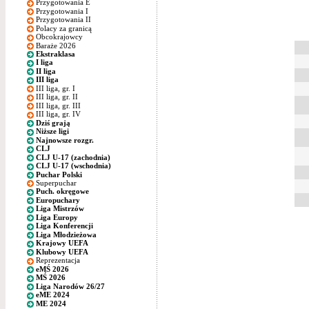
Przygotowania E
Przygotowania I
Przygotowania II
Polacy za granicą
Obcokrajowcy
Baraże 2026
Ekstraklasa
I liga
II liga
III liga
III liga, gr. I
III liga, gr. II
III liga, gr. III
III liga, gr. IV
Dziś grają
Niższe ligi
Najnowsze rozgr.
CLJ
CLJ U-17 (zachodnia)
CLJ U-17 (wschodnia)
Puchar Polski
Superpuchar
Puch. okręgowe
Europuchary
Liga Mistrzów
Liga Europy
Liga Konferencji
Liga Młodzieżowa
Krajowy UEFA
Klubowy UEFA
Reprezentacja
eMŚ 2026
MŚ 2026
Liga Narodów 26/27
eME 2024
ME 2024