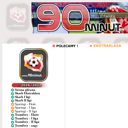
Strona główna
Skarb Ekstraklasy
Skarb I ligi
Skarb II ligi
Sparingi - Ekstr.
Sparingi - I liga
Sparingi - II liga
Transfery - Ekstr.
Transfery - I liga
Transfery - II liga
Transfery - zagr.