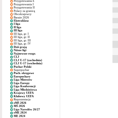
Przygotowania E
Przygotowania I
Przygotowania II
Polacy za granicą
Obcokrajowcy
Baraże 2026
Ekstraklasa
I liga
II liga
III liga
III liga, gr. I
III liga, gr. II
III liga, gr. III
III liga, gr. IV
Dziś grają
Niższe ligi
Najnowsze rozgr.
CLJ
CLJ U-17 (zachodnia)
CLJ U-17 (wschodnia)
Puchar Polski
Superpuchar
Puch. okręgowe
Europuchary
Liga Mistrzów
Liga Europy
Liga Konferencji
Liga Młodzieżowa
Krajowy UEFA
Klubowy UEFA
Reprezentacja
eMŚ 2026
MŚ 2026
Liga Narodów 26/27
eME 2024
ME 2024