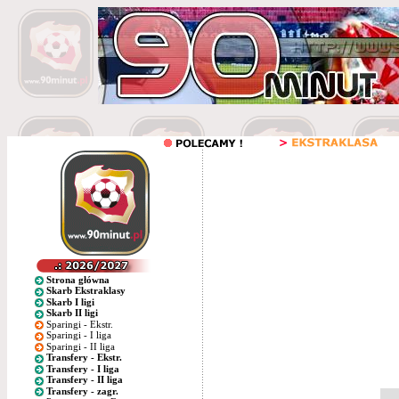
Strona główna
Skarb Ekstraklasy
Skarb I ligi
Skarb II ligi
Sparingi - Ekstr.
Sparingi - I liga
Sparingi - II liga
Transfery - Ekstr.
Transfery - I liga
Transfery - II liga
Transfery - zagr.