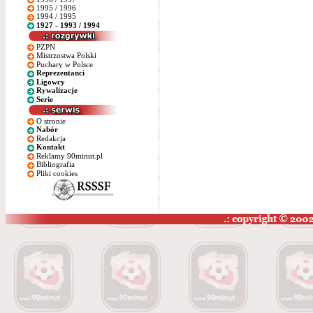
1995 / 1996
1994 / 1995
1927 - 1993 / 1994
PZPN
Mistrzostwa Polski
Puchary w Polsce
Reprezentanci
Ligowcy
Rywalizacje
Serie
O stronie
Nabór
Redakcja
Kontakt
Reklamy 90minut.pl
Bibliografia
Pliki cookies