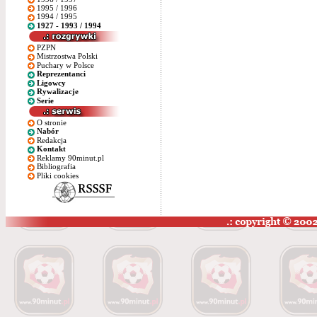
1995 / 1996
1994 / 1995
1927 - 1993 / 1994
PZPN
Mistrzostwa Polski
Puchary w Polsce
Reprezentanci
Ligowcy
Rywalizacje
Serie
O stronie
Nabór
Redakcja
Kontakt
Reklamy 90minut.pl
Bibliografia
Pliki cookies