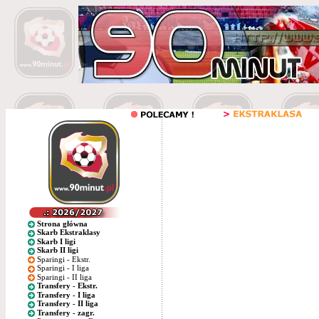
Strona główna
Skarb Ekstraklasy
Skarb I ligi
Skarb II ligi
Sparingi - Ekstr.
Sparingi - I liga
Sparingi - II liga
Transfery - Ekstr.
Transfery - I liga
Transfery - II liga
Transfery - zagr.