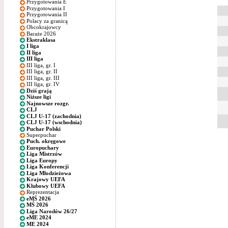
Przygotowania E
Przygotowania I
Przygotowania II
Polacy za granicą
Obcokrajowcy
Baraże 2026
Ekstraklasa
I liga
II liga
III liga
III liga, gr. I
III liga, gr. II
III liga, gr. III
III liga, gr. IV
Dziś grają
Niższe ligi
Najnowsze rozgr.
CLJ
CLJ U-17 (zachodnia)
CLJ U-17 (wschodnia)
Puchar Polski
Superpuchar
Puch. okręgowe
Europuchary
Liga Mistrzów
Liga Europy
Liga Konferencji
Liga Młodzieżowa
Krajowy UEFA
Klubowy UEFA
Reprezentacja
eMŚ 2026
MŚ 2026
Liga Narodów 26/27
eME 2024
ME 2024