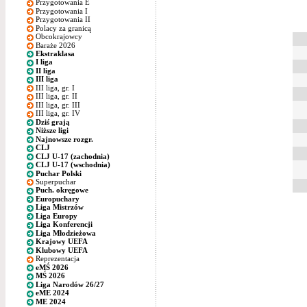
Przygotowania E
Przygotowania I
Przygotowania II
Polacy za granicą
Obcokrajowcy
Baraże 2026
Ekstraklasa
I liga
II liga
III liga
III liga, gr. I
III liga, gr. II
III liga, gr. III
III liga, gr. IV
Dziś grają
Niższe ligi
Najnowsze rozgr.
CLJ
CLJ U-17 (zachodnia)
CLJ U-17 (wschodnia)
Puchar Polski
Superpuchar
Puch. okręgowe
Europuchary
Liga Mistrzów
Liga Europy
Liga Konferencji
Liga Młodzieżowa
Krajowy UEFA
Klubowy UEFA
Reprezentacja
eMŚ 2026
MŚ 2026
Liga Narodów 26/27
eME 2024
ME 2024