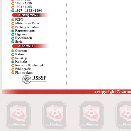
1995 / 1996
1994 / 1995
1927 - 1993 / 1994
PZPN
Mistrzostwa Polski
Puchary w Polsce
Reprezentanci
Ligowcy
Rywalizacje
Serie
O stronie
Nabór
Redakcja
Kontakt
Reklamy 90minut.pl
Bibliografia
Pliki cookies