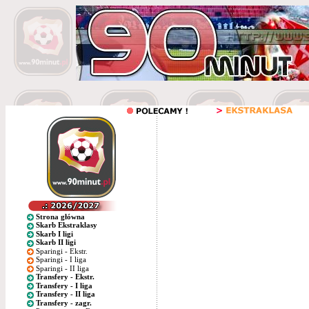
Strona główna
Skarb Ekstraklasy
Skarb I ligi
Skarb II ligi
Sparingi - Ekstr.
Sparingi - I liga
Sparingi - II liga
Transfery - Ekstr.
Transfery - I liga
Transfery - II liga
Transfery - zagr.