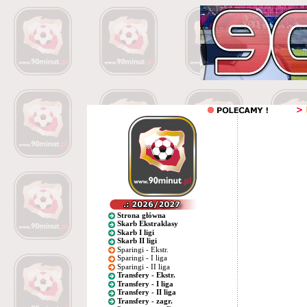
Strona główna
Skarb Ekstraklasy
Skarb I ligi
Skarb II ligi
Sparingi - Ekstr.
Sparingi - I liga
Sparingi - II liga
Transfery - Ekstr.
Transfery - I liga
Transfery - II liga
Transfery - zagr.