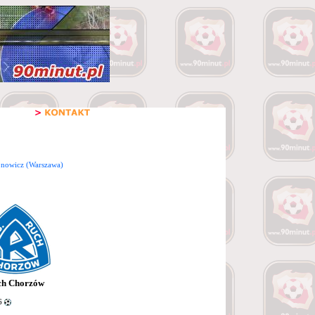
onowicz (Warszawa)
ch Chorzów
6