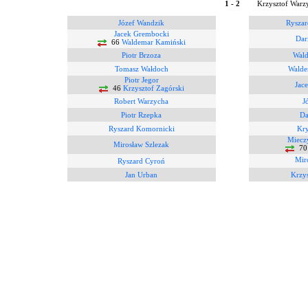
1 - 2
Krzysztof Warzy
Józef Wandzik
Ryszar
Jacek Grembocki
Dar
66
Waldemar Kamiński
Piotr Brzoza
Wald
Tomasz Wałdoch
Walde
Piotr Jegor
Jac
46
Krzysztof Zagórski
Robert Warzycha
J
Piotr Rzepka
Da
Ryszard Komornicki
Kry
Miecz
Mirosław Szlezak
7
Mir
Ryszard Cyroń
Jan Urban
Krzy