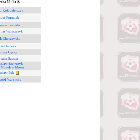
cha 56 (k)
d Kołodziejczyk
iusz Fornalak
emar Fornalik
mar Waleszczyk
ek Chorzewski
ózef Nowak
riusz Gęsior
stian Szuster
ysław Szewczyk
0
Mirosław Mosór
osław Bąk
sztof Warzycha