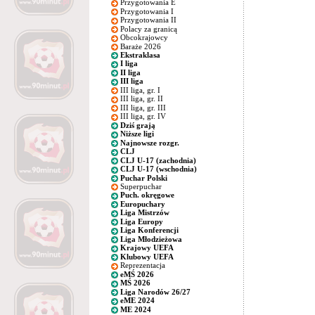
Przygotowania E
Przygotowania I
Przygotowania II
Polacy za granicą
Obcokrajowcy
Baraże 2026
Ekstraklasa
I liga
II liga
III liga
III liga, gr. I
III liga, gr. II
III liga, gr. III
III liga, gr. IV
Dziś grają
Niższe ligi
Najnowsze rozgr.
CLJ
CLJ U-17 (zachodnia)
CLJ U-17 (wschodnia)
Puchar Polski
Superpuchar
Puch. okręgowe
Europuchary
Liga Mistrzów
Liga Europy
Liga Konferencji
Liga Młodzieżowa
Krajowy UEFA
Klubowy UEFA
Reprezentacja
eMŚ 2026
MŚ 2026
Liga Narodów 26/27
eME 2024
ME 2024