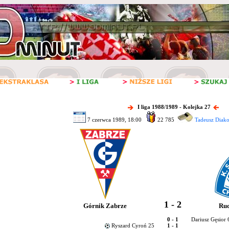
I liga 1988/1989 - Kolejka 27
7 czerwca 1989, 18:00
22 785
Tadeusz Diak
1 - 2
Górnik Zabrze
Ru
0 - 1
Dariusz Gęsior 
Ryszard Cyroń 25
1 - 1