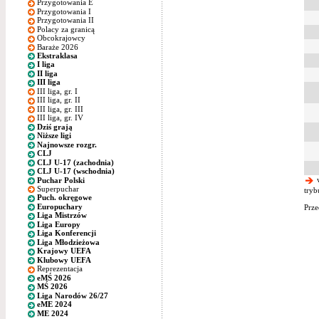
Przygotowania E
Przygotowania I
Przygotowania II
Polacy za granicą
Obcokrajowcy
Baraże 2026
Ekstraklasa
I liga
II liga
III liga
III liga, gr. I
III liga, gr. II
III liga, gr. III
III liga, gr. IV
Dziś grają
Niższe ligi
Najnowsze rozgr.
CLJ
CLJ U-17 (zachodnia)
CLJ U-17 (wschodnia)
w
Puchar Polski
Superpuchar
tryb
Puch. okręgowe
Europuchary
Prze
Liga Mistrzów
Liga Europy
Liga Konferencji
Liga Młodzieżowa
Krajowy UEFA
Klubowy UEFA
Reprezentacja
eMŚ 2026
MŚ 2026
Liga Narodów 26/27
eME 2024
ME 2024