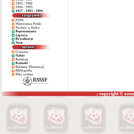
1995 / 1996
1994 / 1995
1927 - 1993 / 1994
PZPN
Mistrzostwa Polski
Puchary w Polsce
Reprezentanci
Ligowcy
Rywalizacje
Serie
O stronie
Nabór
Redakcja
Kontakt
Reklamy 90minut.pl
Bibliografia
Pliki cookies