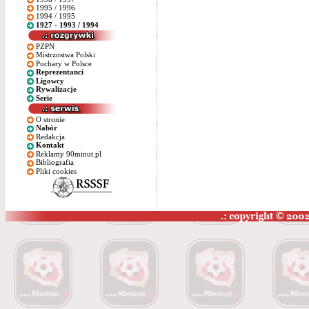
1995 / 1996
1994 / 1995
1927 - 1993 / 1994
PZPN
Mistrzostwa Polski
Puchary w Polsce
Reprezentanci
Ligowcy
Rywalizacje
Serie
O stronie
Nabór
Redakcja
Kontakt
Reklamy 90minut.pl
Bibliografia
Pliki cookies