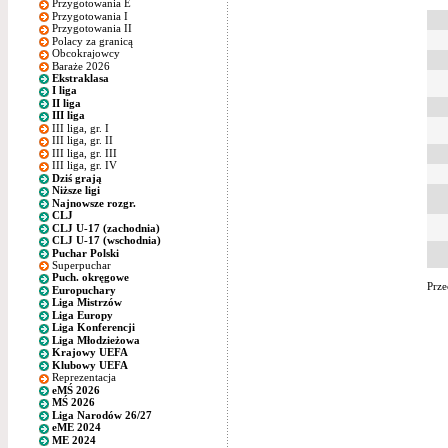
Przygotowania E
Przygotowania I
Przygotowania II
Polacy za granicą
Obcokrajowcy
Baraże 2026
Ekstraklasa
I liga
II liga
III liga
III liga, gr. I
III liga, gr. II
III liga, gr. III
III liga, gr. IV
Dziś grają
Niższe ligi
Najnowsze rozgr.
CLJ
CLJ U-17 (zachodnia)
CLJ U-17 (wschodnia)
Puchar Polski
Superpuchar
Puch. okręgowe
Prze
Europuchary
Liga Mistrzów
Liga Europy
Liga Konferencji
Liga Młodzieżowa
Krajowy UEFA
Klubowy UEFA
Reprezentacja
eMŚ 2026
MŚ 2026
Liga Narodów 26/27
eME 2024
ME 2024