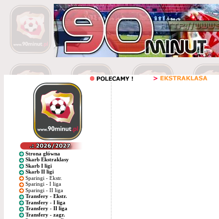
Strona główna
Skarb Ekstraklasy
Skarb I ligi
Skarb II ligi
Sparingi - Ekstr.
Sparingi - I liga
Sparingi - II liga
Transfery - Ekstr.
Transfery - I liga
Transfery - II liga
Transfery - zagr.