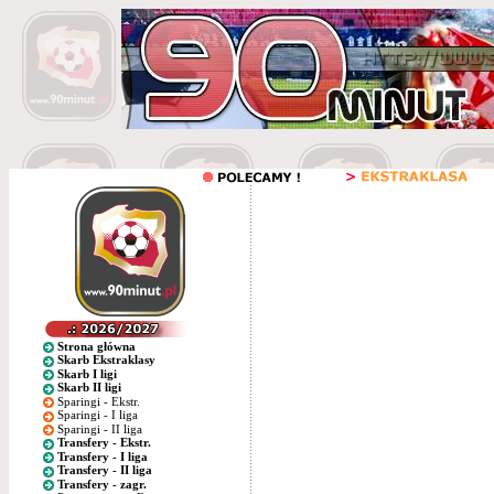
Strona główna
Skarb Ekstraklasy
Skarb I ligi
Skarb II ligi
Sparingi - Ekstr.
Sparingi - I liga
Sparingi - II liga
Transfery - Ekstr.
Transfery - I liga
Transfery - II liga
Transfery - zagr.