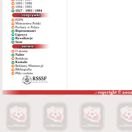
1995 / 1996
1994 / 1995
1927 - 1993 / 1994
PZPN
Mistrzostwa Polski
Puchary w Polsce
Reprezentanci
Ligowcy
Rywalizacje
Serie
O stronie
Nabór
Redakcja
Kontakt
Reklamy 90minut.pl
Bibliografia
Pliki cookies