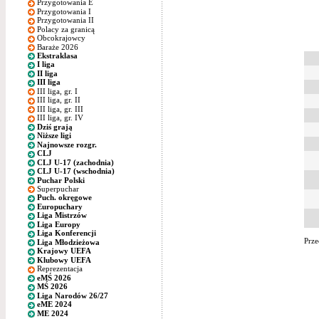
Przygotowania E
Przygotowania I
Przygotowania II
Polacy za granicą
Obcokrajowcy
Baraże 2026
Ekstraklasa
I liga
II liga
III liga
III liga, gr. I
III liga, gr. II
III liga, gr. III
III liga, gr. IV
Dziś grają
Niższe ligi
Najnowsze rozgr.
CLJ
CLJ U-17 (zachodnia)
CLJ U-17 (wschodnia)
Puchar Polski
Superpuchar
Puch. okręgowe
Europuchary
Liga Mistrzów
Liga Europy
Liga Konferencji
Prze
Liga Młodzieżowa
Krajowy UEFA
Klubowy UEFA
Reprezentacja
eMŚ 2026
MŚ 2026
Liga Narodów 26/27
eME 2024
ME 2024