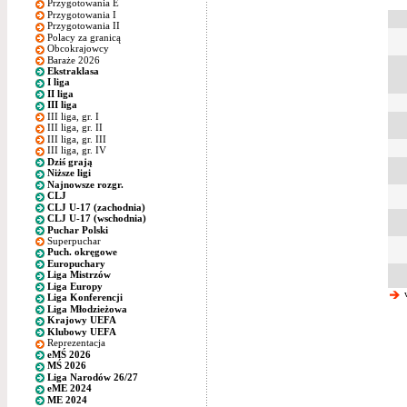
Przygotowania E
Przygotowania I
Przygotowania II
Polacy za granicą
Obcokrajowcy
Baraże 2026
Ekstraklasa
I liga
II liga
III liga
III liga, gr. I
III liga, gr. II
III liga, gr. III
III liga, gr. IV
Dziś grają
Niższe ligi
Najnowsze rozgr.
CLJ
CLJ U-17 (zachodnia)
CLJ U-17 (wschodnia)
Puchar Polski
Superpuchar
Puch. okręgowe
Europuchary
Liga Mistrzów
Liga Europy
w
Liga Konferencji
Liga Młodzieżowa
Krajowy UEFA
Klubowy UEFA
Reprezentacja
eMŚ 2026
MŚ 2026
Liga Narodów 26/27
eME 2024
ME 2024