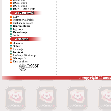
1995 / 1996
1994 / 1995
1927 - 1993 / 1994
PZPN
Mistrzostwa Polski
Puchary w Polsce
Reprezentanci
Ligowcy
Rywalizacje
Serie
O stronie
Nabór
Redakcja
Kontakt
Reklamy 90minut.pl
Bibliografia
Pliki cookies