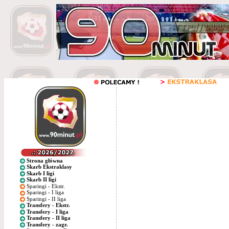
Strona główna
Skarb Ekstraklasy
Skarb I ligi
Skarb II ligi
Sparingi - Ekstr.
Sparingi - I liga
Sparingi - II liga
Transfery - Ekstr.
Transfery - I liga
Transfery - II liga
Transfery - zagr.