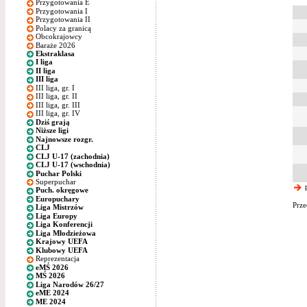
Przygotowania E
Przygotowania I
Przygotowania II
Polacy za granicą
Obcokrajowcy
Baraże 2026
Ekstraklasa
I liga
II liga
III liga
III liga, gr. I
III liga, gr. II
III liga, gr. III
III liga, gr. IV
Dziś grają
Niższe ligi
Najnowsze rozgr.
CLJ
CLJ U-17 (zachodnia)
CLJ U-17 (wschodnia)
Puchar Polski
Superpuchar
p
Puch. okręgowe
Europuchary
Prze
Liga Mistrzów
Liga Europy
Liga Konferencji
Liga Młodzieżowa
Krajowy UEFA
Klubowy UEFA
Reprezentacja
eMŚ 2026
MŚ 2026
Liga Narodów 26/27
eME 2024
ME 2024