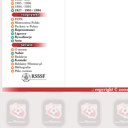
1995 / 1996
1994 / 1995
1927 - 1993 / 1994
PZPN
Mistrzostwa Polski
Puchary w Polsce
Reprezentanci
Ligowcy
Rywalizacje
Serie
O stronie
Nabór
Redakcja
Kontakt
Reklamy 90minut.pl
Bibliografia
Pliki cookies