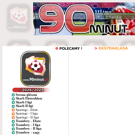
Strona główna
Skarb Ekstraklasy
Skarb I ligi
Skarb II ligi
Sparingi - Ekstr.
Sparingi - I liga
Sparingi - II liga
Transfery - Ekstr.
Transfery - I liga
Transfery - II liga
Transfery - zagr.