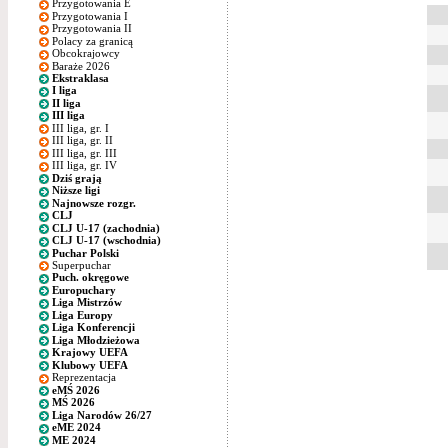
Przygotowania E
Przygotowania I
Przygotowania II
Polacy za granicą
Obcokrajowcy
Baraże 2026
Ekstraklasa
I liga
II liga
III liga
III liga, gr. I
III liga, gr. II
III liga, gr. III
III liga, gr. IV
Dziś grają
Niższe ligi
Najnowsze rozgr.
CLJ
CLJ U-17 (zachodnia)
CLJ U-17 (wschodnia)
Puchar Polski
Superpuchar
Puch. okręgowe
Europuchary
Liga Mistrzów
Liga Europy
Liga Konferencji
Liga Młodzieżowa
Krajowy UEFA
Klubowy UEFA
Reprezentacja
eMŚ 2026
MŚ 2026
Liga Narodów 26/27
eME 2024
ME 2024