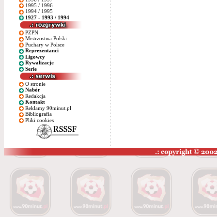
1995 / 1996
1994 / 1995
1927 - 1993 / 1994
PZPN
Mistrzostwa Polski
Puchary w Polsce
Reprezentanci
Ligowcy
Rywalizacje
Serie
O stronie
Nabór
Redakcja
Kontakt
Reklamy 90minut.pl
Bibliografia
Pliki cookies