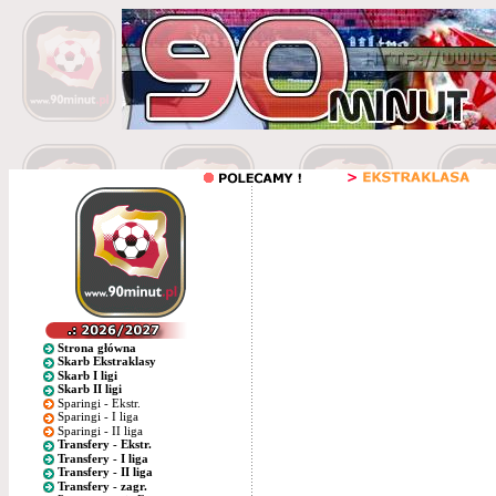
Strona główna
Skarb Ekstraklasy
Skarb I ligi
Skarb II ligi
Sparingi - Ekstr.
Sparingi - I liga
Sparingi - II liga
Transfery - Ekstr.
Transfery - I liga
Transfery - II liga
Transfery - zagr.