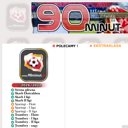
Strona główna
Skarb Ekstraklasy
Skarb I ligi
Skarb II ligi
Sparingi - Ekstr.
Sparingi - I liga
Sparingi - II liga
Transfery - Ekstr.
Transfery - I liga
Transfery - II liga
Transfery - zagr.