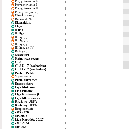
Przygotowania E
Przygotowania I
Przygotowania II
Polacy za granicą
Obcokrajowcy
Baraże 2026
Ekstraklasa
I liga
II liga
III liga
III liga, gr. I
III liga, gr. II
III liga, gr. III
III liga, gr. IV
Dziś grają
Niższe ligi
Najnowsze rozgr.
CLJ
CLJ U-17 (zachodnia)
CLJ U-17 (wschodnia)
Puchar Polski
Superpuchar
Puch. okręgowe
Europuchary
Liga Mistrzów
Liga Europy
Liga Konferencji
Liga Młodzieżowa
Krajowy UEFA
Klubowy UEFA
Reprezentacja
eMŚ 2026
MŚ 2026
Liga Narodów 26/27
eME 2024
ME 2024