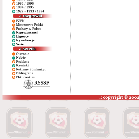
1995 / 1996
1994 / 1995
1927 - 1993 / 1994
PZPN
Mistrzostwa Polski
Puchary w Polsce
Reprezentanci
Ligowcy
Rywalizacje
Serie
O stronie
Nabór
Redakcja
Kontakt
Reklamy 90minut.pl
Bibliografia
Pliki cookies