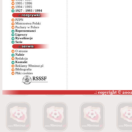
1995 / 1996
1994 / 1995
1927 - 1993 / 1994
PZPN
Mistrzostwa Polski
Puchary w Polsce
Reprezentanci
Ligowcy
Rywalizacje
Serie
O stronie
Nabór
Redakcja
Kontakt
Reklamy 90minut.pl
Bibliografia
Pliki cookies