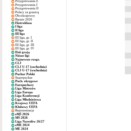
Przygotowania E
Przygotowania I
Przygotowania II
Polacy za granicą
Obcokrajowcy
Baraże 2026
Ekstraklasa
I liga
II liga
III liga
III liga, gr. I
III liga, gr. II
III liga, gr. III
III liga, gr. IV
Dziś grają
Niższe ligi
Najnowsze rozgr.
CLJ
CLJ U-17 (zachodnia)
CLJ U-17 (wschodnia)
Puchar Polski
Superpuchar
Puch. okręgowe
Europuchary
Liga Mistrzów
Liga Europy
Liga Konferencji
Liga Młodzieżowa
Krajowy UEFA
Klubowy UEFA
Reprezentacja
eMŚ 2026
MŚ 2026
Liga Narodów 26/27
eME 2024
ME 2024