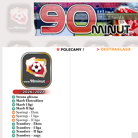
Strona główna
Skarb Ekstraklasy
Skarb I ligi
Skarb II ligi
Sparingi - Ekstr.
Sparingi - I liga
Sparingi - II liga
Transfery - Ekstr.
Transfery - I liga
Transfery - II liga
Transfery - zagr.