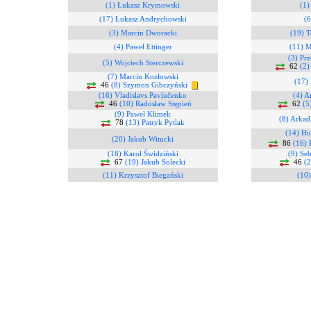
(1) Łukasz Krymowski
(1)
(17) Łukasz Andrychowski
(
(3) Marcin Dworacki
(19) T
(4) Paweł Ettinger
(11) M
(3) Pr
(5) Wojciech Sterczewski
62
(2)
(7) Marcin Kozłowski
(17)
46
(8) Szymon Gibczyński
(16) Vladislavs Pavļučenko
(4) A
46
(10) Radosław Stępień
62
(5
(9) Paweł Klimek
(8) Arkad
78
(13) Patryk Pytlak
(14) Hu
(20) Jakub Witucki
86
(16) 
(18) Karol Świdziński
(9) Se
67
(19) Jakub Solecki
46
(2
(11) Krzysztof Biegański
(10)