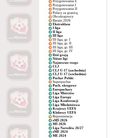
Przygotowania E
Przygotowania I
Przygotowania II
Polacy za granicą
Obcokrajowcy
Baraże 2026
Ekstraklasa
I liga
II liga
III liga
III liga, gr. I
III liga, gr. II
III liga, gr. III
III liga, gr. IV
Dziś grają
Niższe ligi
Najnowsze rozgr.
CLJ
CLJ U-17 (zachodnia)
CLJ U-17 (wschodnia)
Puchar Polski
Superpuchar
Puch. okręgowe
Europuchary
Liga Mistrzów
Liga Europy
Liga Konferencji
Liga Młodzieżowa
Krajowy UEFA
Klubowy UEFA
Reprezentacja
eMŚ 2026
MŚ 2026
Liga Narodów 26/27
eME 2024
ME 2024