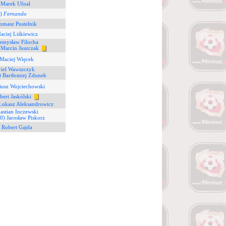
 Marek Ufnal
6)
Fernando
omasz Pustelnik
aciej Liśkiewicz
zemysław Filocha
 Marcin Juszczak
 Maciej Więcek
riel Wawszczyk
) Bartłomiej Zdunek
iusz Wojciechowski
bert Jaskólski
Łukasz Aleksandrowicz
bastian Inczewski
0) Jarosław Piskorz
 Robert Gajda