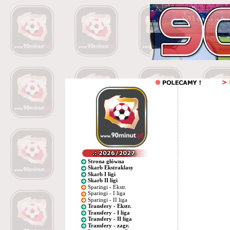
Strona główna
Skarb Ekstraklasy
Skarb I ligi
Skarb II ligi
Sparingi - Ekstr.
Sparingi - I liga
Sparingi - II liga
Transfery - Ekstr.
Transfery - I liga
Transfery - II liga
Transfery - zagr.