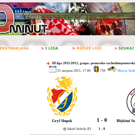
III liga 2011/2012, grupa: pomorsko-zachodniopomorska
31 sierpnia 2011, 17:00
750
Marcin Siedl
1 - 0
Gryf Słupsk
Błękitni S
Jakub Solecki 83
1 - 0