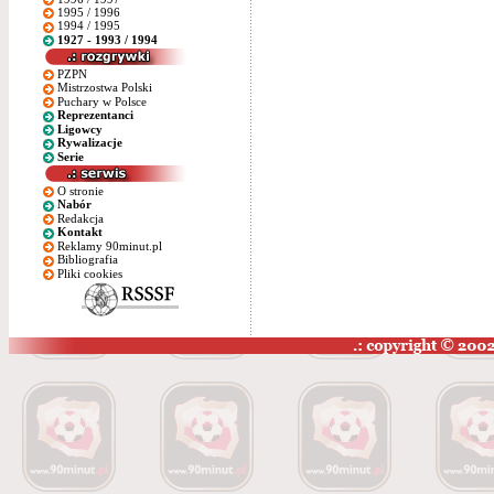
1995 / 1996
1994 / 1995
1927 - 1993 / 1994
PZPN
Mistrzostwa Polski
Puchary w Polsce
Reprezentanci
Ligowcy
Rywalizacje
Serie
O stronie
Nabór
Redakcja
Kontakt
Reklamy 90minut.pl
Bibliografia
Pliki cookies