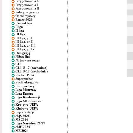
Przygotowania E
Przygotowania I
Przygotowania II
Polacy za granicą
Obcokrajowcy
Baraże 2026
Ekstraklasa
I liga
II liga
III liga
III liga, gr. I
III liga, gr. II
III liga, gr. III
III liga, gr. IV
Dziś grają
Niższe ligi
Najnowsze rozgr.
CLJ
CLJ U-17 (zachodnia)
CLJ U-17 (wschodnia)
Puchar Polski
Superpuchar
Puch. okręgowe
Europuchary
Liga Mistrzów
Liga Europy
Liga Konferencji
Liga Młodzieżowa
Krajowy UEFA
Klubowy UEFA
Reprezentacja
eMŚ 2026
MŚ 2026
Liga Narodów 26/27
eME 2024
ME 2024