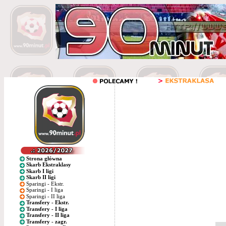
Strona główna
Skarb Ekstraklasy
Skarb I ligi
Skarb II ligi
Sparingi - Ekstr.
Sparingi - I liga
Sparingi - II liga
Transfery - Ekstr.
Transfery - I liga
Transfery - II liga
Transfery - zagr.