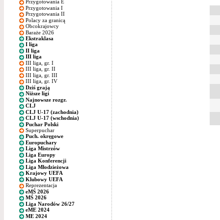
Przygotowania E
Przygotowania I
Przygotowania II
Polacy za granicą
Obcokrajowcy
Baraże 2026
Ekstraklasa
I liga
II liga
III liga
III liga, gr. I
III liga, gr. II
III liga, gr. III
III liga, gr. IV
Dziś grają
Niższe ligi
Najnowsze rozgr.
CLJ
CLJ U-17 (zachodnia)
CLJ U-17 (wschodnia)
Puchar Polski
Superpuchar
Puch. okręgowe
Europuchary
Liga Mistrzów
Liga Europy
Liga Konferencji
Liga Młodzieżowa
Krajowy UEFA
Klubowy UEFA
Reprezentacja
eMŚ 2026
MŚ 2026
Liga Narodów 26/27
eME 2024
ME 2024