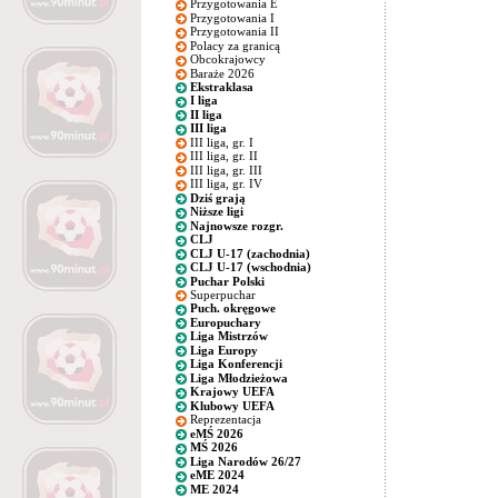
Przygotowania E
Przygotowania I
Przygotowania II
Polacy za granicą
Obcokrajowcy
Baraże 2026
Ekstraklasa
I liga
II liga
III liga
III liga, gr. I
III liga, gr. II
III liga, gr. III
III liga, gr. IV
Dziś grają
Niższe ligi
Najnowsze rozgr.
CLJ
CLJ U-17 (zachodnia)
CLJ U-17 (wschodnia)
Puchar Polski
Superpuchar
Puch. okręgowe
Europuchary
Liga Mistrzów
Liga Europy
Liga Konferencji
Liga Młodzieżowa
Krajowy UEFA
Klubowy UEFA
Reprezentacja
eMŚ 2026
MŚ 2026
Liga Narodów 26/27
eME 2024
ME 2024