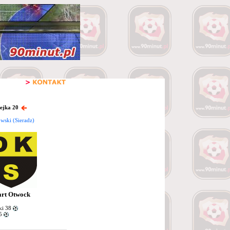
lejka 20
wski (Sieradz)
art Otwock
ki 38
45