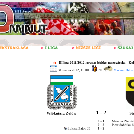
III liga 2011/2012, grupa: łódzko-mazowiecka - Ko
31 marca 2012, 15:00
70
Mariusz Dąbro
1 - 2
Włókniarz Zelów
St
0 - 1
Mateusz Zielińs
0 - 2
Piotr Sobótka 
Łukasz Zając 63
1 - 2