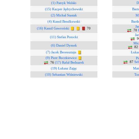
(1) Patryk Wolski
D
(15) Kacper Jędrychowski
Bart
(2) Michał Stasiak
Mi
(4) Kamil Bendkowski
Bartł
Ja
(16) Kamil Gawroński
70
70
Ja
(11) Stefan Potocki
9
Mic
(6) Daniel Dymek
82
(7) Jacek Berensztajn
Łukas
(9) Piotr Boczkiewicz
Pi
87
Seb
76
(17) Rafał Bednarek
(19) Łukasz Zając
Mat
(10) Sebastian Wiśniewski
To