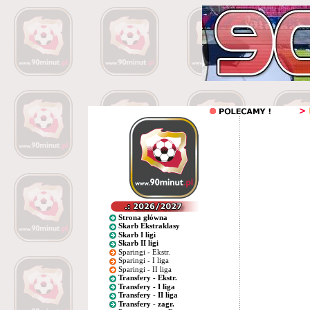
Strona główna
Skarb Ekstraklasy
Skarb I ligi
Skarb II ligi
Sparingi - Ekstr.
Sparingi - I liga
Sparingi - II liga
Transfery - Ekstr.
Transfery - I liga
Transfery - II liga
Transfery - zagr.