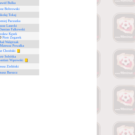
awid Bułka
osz Bobrowski
kołaj Tokaj
omiej Pacuszka
nusz Lasecki
Damian Falkowski
rosław Kęsek
0
Piotr Zegarek
hał Walętrzak
Mateusz Powałka
z Choiński
otr Sobótka
astian Wąsowski
eusz Zieliński
masz Barszcz