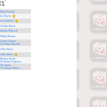
4
79
 Dănuț Coman
Rui Duarte
cos Antônio
 Ovidiu Burcă
ladimir Božović
 Mihai Roman
icolae Grigore
(32) Iulian Apostol
) Dan Alexa
vidiu Herea
 Romeo Surdu
20) Ștefan Grigorie
(9)
Cássio
(11) Daniel Pancu