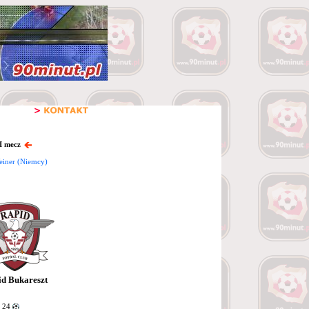
I mecz
einer (Niemcy)
d Bukareszt
e 24