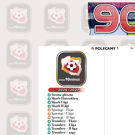
Strona główna
Skarb Ekstraklasy
Skarb I ligi
Skarb II ligi
Sparingi - Ekstr.
Sparingi - I liga
Sparingi - II liga
Transfery - Ekstr.
Transfery - I liga
Transfery - II liga
Transfery - zagr.