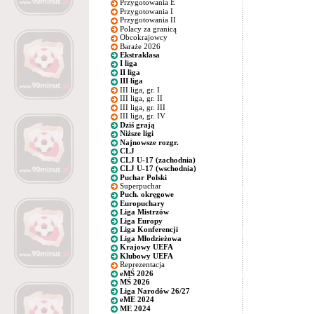
Przygotowania E
Przygotowania I
Przygotowania II
Polacy za granicą
Obcokrajowcy
Baraże 2026
Ekstraklasa
I liga
II liga
III liga
III liga, gr. I
III liga, gr. II
III liga, gr. III
III liga, gr. IV
Dziś grają
Niższe ligi
Najnowsze rozgr.
CLJ
CLJ U-17 (zachodnia)
CLJ U-17 (wschodnia)
Puchar Polski
Superpuchar
Puch. okręgowe
Europuchary
Liga Mistrzów
Liga Europy
Liga Konferencji
Liga Młodzieżowa
Krajowy UEFA
Klubowy UEFA
Reprezentacja
eMŚ 2026
MŚ 2026
Liga Narodów 26/27
eME 2024
ME 2024