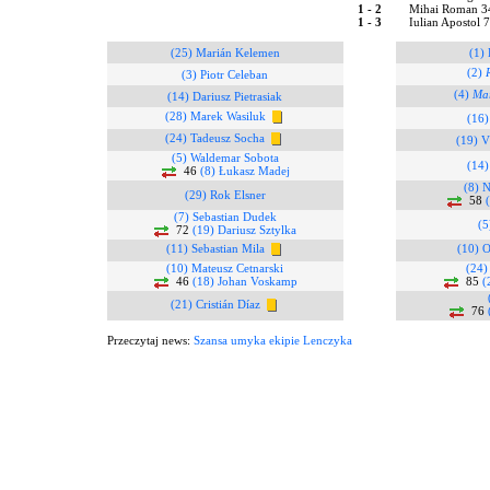
1 - 2
Mihai Roman 3
1 - 3
Iulian Apostol 
(25) Marián Kelemen
(1)
(2)
(3) Piotr Celeban
(4)
Mar
(14) Dariusz Pietrasiak
(28) Marek Wasiluk
(16)
(24) Tadeusz Socha
(19) V
(5) Waldemar Sobota
(14)
46
(8) Łukasz Madej
(8) N
(29) Rok Elsner
58
(7) Sebastian Dudek
(5
72
(19) Dariusz Sztylka
(11) Sebastian Mila
(10) O
(10) Mateusz Cetnarski
(24)
46
(18) Johan Voskamp
85
(
(21) Cristián Díaz
76
Przeczytaj news:
Szansa umyka ekipie Lenczyka