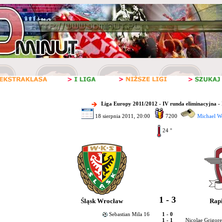
Liga Europy 2011/2012 - IV runda eliminacyjna - 
18 sierpnia 2011, 20:00
7200
Michael W
24 °
1 - 3
Śląsk Wrocław
Rapi
Sebastian Mila 16
1 - 0
1 - 1
Nicolae Grigor