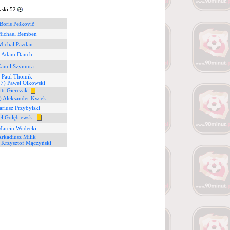
ski 52
Boris Peškovič
Michael Bemben
Michał Pazdan
) Adam Danch
Kamil Szymura
) Paul Thomik
17) Paweł Olkowski
otr Gierczak
) Aleksander Kwiek
riusz Przybylski
el Gołębiewski
Marcin Wodecki
Arkadiusz Milik
 Krzysztof Mączyński