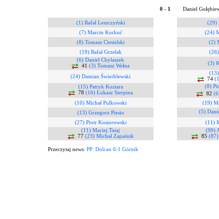
0 - 1
Daniel Gołębiew
(1) Rafał Leszczyński
(29) 
(7) Marcin Korkuć
(24) 
(8) Tomasz Ciesielski
(2) 
(19) Rafał Grzelak
(26
(6) Daniel Chylaszek
(3) 
41
(3) Tomasz Wełna
(13
(24) Damian Świerblewski
74
(
(8) Pi
(15) Patryk Koziara
78
(16) Łukasz Sierpina
82
(6
(10) Michał Pulkowski
(19) Ma
(5) Dani
(13) Grzegorz Piesio
(27) Piotr Kosiorowski
(11) 
(11) Maciej Tataj
(99) 
77
(23) Michał Zapaśnik
85
(87)
Przeczytaj news:
PP: Dolcan 0-1 Górnik