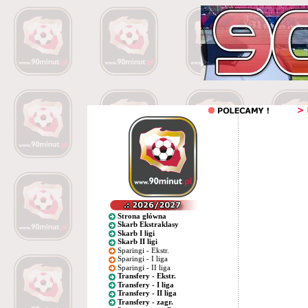
Strona główna
Skarb Ekstraklasy
Skarb I ligi
Skarb II ligi
Sparingi - Ekstr.
Sparingi - I liga
Sparingi - II liga
Transfery - Ekstr.
Transfery - I liga
Transfery - II liga
Transfery - zagr.