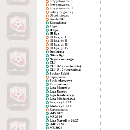
Przygotowania E
Przygotowania I
Przygotowania II
Polacy za granicą
Obcokrajowcy
Baraże 2026
Ekstraklasa
I liga
II liga
III liga
III liga, gr. I
III liga, gr. II
III liga, gr. III
III liga, gr. IV
Dziś grają
Niższe ligi
Najnowsze rozgr.
CLJ
CLJ U-17 (zachodnia)
CLJ U-17 (wschodnia)
Puchar Polski
Superpuchar
Puch. okręgowe
Europuchary
Liga Mistrzów
Liga Europy
Liga Konferencji
Liga Młodzieżowa
Krajowy UEFA
Klubowy UEFA
Reprezentacja
eMŚ 2026
MŚ 2026
Liga Narodów 26/27
eME 2024
ME 2024