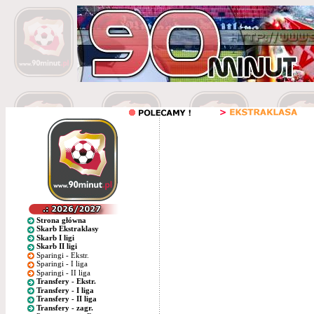
Strona główna
Skarb Ekstraklasy
Skarb I ligi
Skarb II ligi
Sparingi - Ekstr.
Sparingi - I liga
Sparingi - II liga
Transfery - Ekstr.
Transfery - I liga
Transfery - II liga
Transfery - zagr.