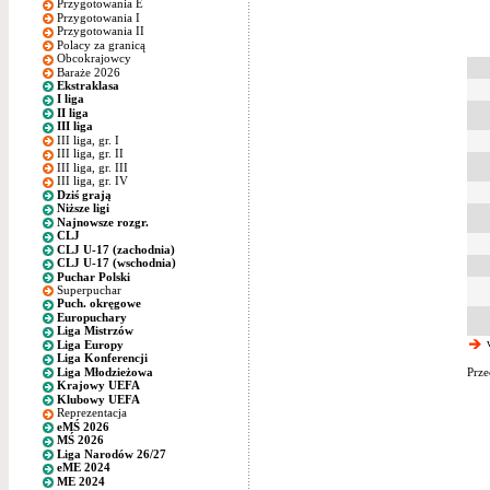
Przygotowania E
Przygotowania I
Przygotowania II
Polacy za granicą
Obcokrajowcy
Baraże 2026
Ekstraklasa
I liga
II liga
III liga
III liga, gr. I
III liga, gr. II
III liga, gr. III
III liga, gr. IV
Dziś grają
Niższe ligi
Najnowsze rozgr.
CLJ
CLJ U-17 (zachodnia)
CLJ U-17 (wschodnia)
Puchar Polski
Superpuchar
Puch. okręgowe
Europuchary
Liga Mistrzów
w
Liga Europy
Liga Konferencji
Liga Młodzieżowa
Prze
Krajowy UEFA
Klubowy UEFA
Reprezentacja
eMŚ 2026
MŚ 2026
Liga Narodów 26/27
eME 2024
ME 2024