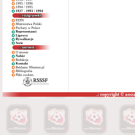
1995 / 1996
1994 / 1995
1927 - 1993 / 1994
PZPN
Mistrzostwa Polski
Puchary w Polsce
Reprezentanci
Ligowcy
Rywalizacje
Serie
O stronie
Nabór
Redakcja
Kontakt
Reklamy 90minut.pl
Bibliografia
Pliki cookies