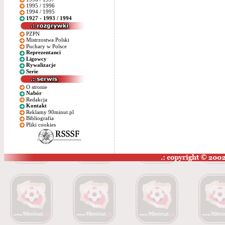
1995 / 1996
1994 / 1995
1927 - 1993 / 1994
PZPN
Mistrzostwa Polski
Puchary w Polsce
Reprezentanci
Ligowcy
Rywalizacje
Serie
O stronie
Nabór
Redakcja
Kontakt
Reklamy 90minut.pl
Bibliografia
Pliki cookies