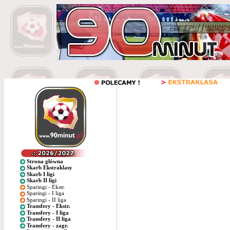
Strona główna
Skarb Ekstraklasy
Skarb I ligi
Skarb II ligi
Sparingi - Ekstr.
Sparingi - I liga
Sparingi - II liga
Transfery - Ekstr.
Transfery - I liga
Transfery - II liga
Transfery - zagr.