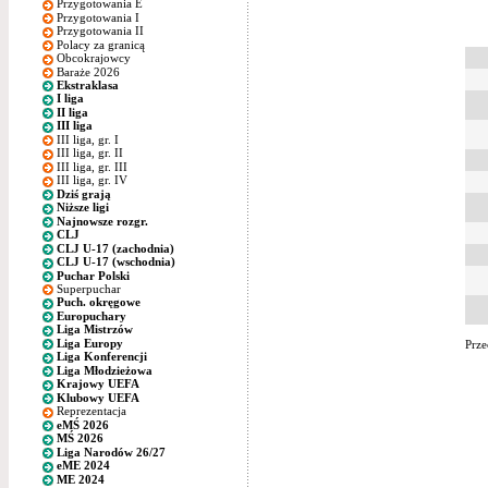
Przygotowania E
Przygotowania I
Przygotowania II
Polacy za granicą
Obcokrajowcy
Baraże 2026
Ekstraklasa
I liga
II liga
III liga
III liga, gr. I
III liga, gr. II
III liga, gr. III
III liga, gr. IV
Dziś grają
Niższe ligi
Najnowsze rozgr.
CLJ
CLJ U-17 (zachodnia)
CLJ U-17 (wschodnia)
Puchar Polski
Superpuchar
Puch. okręgowe
Europuchary
Liga Mistrzów
Liga Europy
Prze
Liga Konferencji
Liga Młodzieżowa
Krajowy UEFA
Klubowy UEFA
Reprezentacja
eMŚ 2026
MŚ 2026
Liga Narodów 26/27
eME 2024
ME 2024