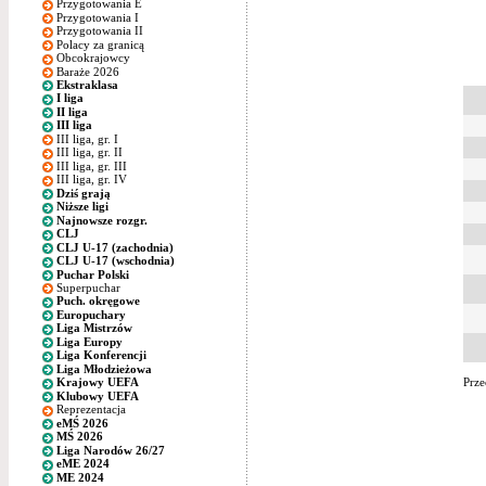
Przygotowania E
Przygotowania I
Przygotowania II
Polacy za granicą
Obcokrajowcy
Baraże 2026
Ekstraklasa
I liga
II liga
III liga
III liga, gr. I
III liga, gr. II
III liga, gr. III
III liga, gr. IV
Dziś grają
Niższe ligi
Najnowsze rozgr.
CLJ
CLJ U-17 (zachodnia)
CLJ U-17 (wschodnia)
Puchar Polski
Superpuchar
Puch. okręgowe
Europuchary
Liga Mistrzów
Liga Europy
Liga Konferencji
Liga Młodzieżowa
Prze
Krajowy UEFA
Klubowy UEFA
Reprezentacja
eMŚ 2026
MŚ 2026
Liga Narodów 26/27
eME 2024
ME 2024