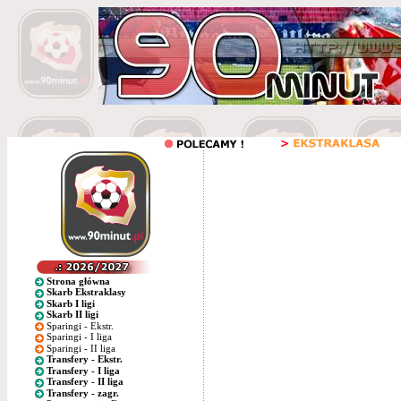
Strona główna
Skarb Ekstraklasy
Skarb I ligi
Skarb II ligi
Sparingi - Ekstr.
Sparingi - I liga
Sparingi - II liga
Transfery - Ekstr.
Transfery - I liga
Transfery - II liga
Transfery - zagr.