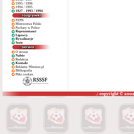
1995 / 1996
1994 / 1995
1927 - 1993 / 1994
PZPN
Mistrzostwa Polski
Puchary w Polsce
Reprezentanci
Ligowcy
Rywalizacje
Serie
O stronie
Nabór
Redakcja
Kontakt
Reklamy 90minut.pl
Bibliografia
Pliki cookies