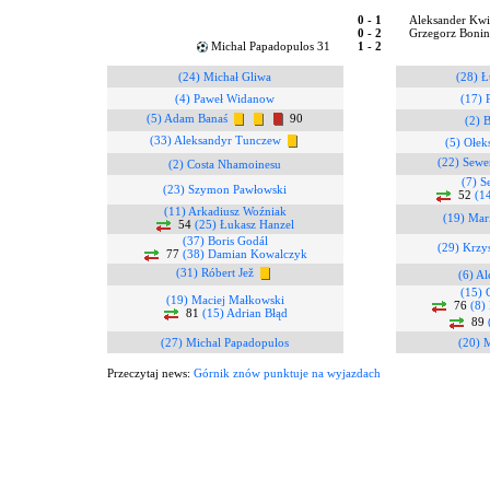
0 - 1
Aleksander Kwi
0 - 2
Grzegorz Bonin
Michal Papadopulos 31
1 - 2
(24) Michał Gliwa
(28) Ł
(4) Paweł Widanow
(17) 
(5) Adam Banaś
90
(2) 
(33) Aleksandyr Tunczew
(5) Ołek
(22) Sewe
(2) Costa Nhamoinesu
(7) S
(23) Szymon Pawłowski
52
(1
(11) Arkadiusz Woźniak
(19) Mar
54
(25) Łukasz Hanzel
(37) Boris Godál
(29) Krzy
77
(38) Damian Kowalczyk
(31) Róbert Jež
(6) A
(15) 
(19) Maciej Małkowski
76
(8)
81
(15) Adrian Błąd
89
(27) Michal Papadopulos
(20) 
Przeczytaj news:
Górnik znów punktuje na wyjazdach