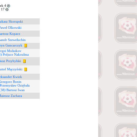
ek 4
 17
ukasz Skorupski
Paweł Olkowski
Bartosz Kopacz
sandr Szeweluchin
ryn Gancarczyk
ergei Mošnikov
4) Préjuce Nakoulma
iusz Przybylski
sztof Mączyński
leksander Kwiek
Grzegorz Bonin
 Przemysław Oziębała
(38) Bartosz Iwan
Mateusz Zachara