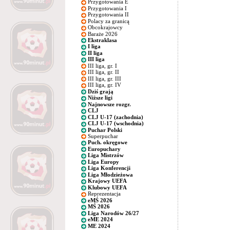
Przygotowania E
Przygotowania I
Przygotowania II
Polacy za granicą
Obcokrajowcy
Baraże 2026
Ekstraklasa
I liga
II liga
III liga
III liga, gr. I
III liga, gr. II
III liga, gr. III
III liga, gr. IV
Dziś grają
Niższe ligi
Najnowsze rozgr.
CLJ
CLJ U-17 (zachodnia)
CLJ U-17 (wschodnia)
Puchar Polski
Superpuchar
Puch. okręgowe
Europuchary
Liga Mistrzów
Liga Europy
Liga Konferencji
Liga Młodzieżowa
Krajowy UEFA
Klubowy UEFA
Reprezentacja
eMŚ 2026
MŚ 2026
Liga Narodów 26/27
eME 2024
ME 2024