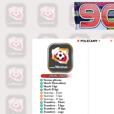
Strona główna
Skarb Ekstraklasy
Skarb I ligi
Skarb II ligi
Sparingi - Ekstr.
Sparingi - I liga
Sparingi - II liga
Transfery - Ekstr.
Transfery - I liga
Transfery - II liga
Transfery - zagr.