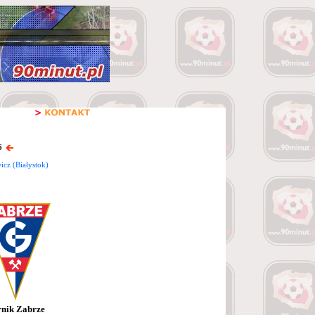
6
icz (Białystok)
nik Zabrze