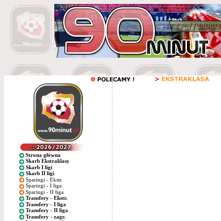
Strona główna
Skarb Ekstraklasy
Skarb I ligi
Skarb II ligi
Sparingi - Ekstr.
Sparingi - I liga
Sparingi - II liga
Transfery - Ekstr.
Transfery - I liga
Transfery - II liga
Transfery - zagr.