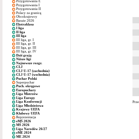
Przygotowania E
Przygotowania I
Przygotowania II
Polacy za granicą
Obcokrajowcy
Baraże 2026
Ekstraklasa
I liga
II liga
III liga
III liga, gr. I
III liga, gr. II
III liga, gr. III
III liga, gr. IV
Dziś grają
Niższe ligi
Najnowsze rozgr.
CLJ
CLJ U-17 (zachodnia)
CLJ U-17 (wschodnia)
Puchar Polski
Superpuchar
Puch. okręgowe
Europuchary
Liga Mistrzów
Liga Europy
Liga Konferencji
Prze
Liga Młodzieżowa
Krajowy UEFA
Klubowy UEFA
Reprezentacja
eMŚ 2026
MŚ 2026
Liga Narodów 26/27
eME 2024
ME 2024