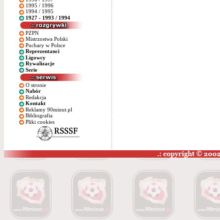
1995 / 1996
1994 / 1995
1927 - 1993 / 1994
PZPN
Mistrzostwa Polski
Puchary w Polsce
Reprezentanci
Ligowcy
Rywalizacje
Serie
O stronie
Nabór
Redakcja
Kontakt
Reklamy 90minut.pl
Bibliografia
Pliki cookies