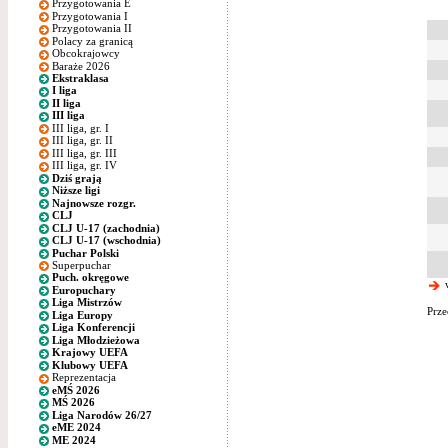
Przygotowania E
Przygotowania I
Przygotowania II
Polacy za granicą
Obcokrajowcy
Baraże 2026
Ekstraklasa
I liga
II liga
III liga
III liga, gr. I
III liga, gr. II
III liga, gr. III
III liga, gr. IV
Dziś grają
Niższe ligi
Najnowsze rozgr.
CLJ
CLJ U-17 (zachodnia)
CLJ U-17 (wschodnia)
Puchar Polski
Superpuchar
Puch. okręgowe
w
Europuchary
Liga Mistrzów
Prze
Liga Europy
Liga Konferencji
Liga Młodzieżowa
Krajowy UEFA
Klubowy UEFA
Reprezentacja
eMŚ 2026
MŚ 2026
Liga Narodów 26/27
eME 2024
ME 2024