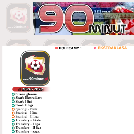
Strona główna
Skarb Ekstraklasy
Skarb I ligi
Skarb II ligi
Sparingi - Ekstr.
Sparingi - I liga
Sparingi - II liga
Transfery - Ekstr.
Transfery - I liga
Transfery - II liga
Transfery - zagr.