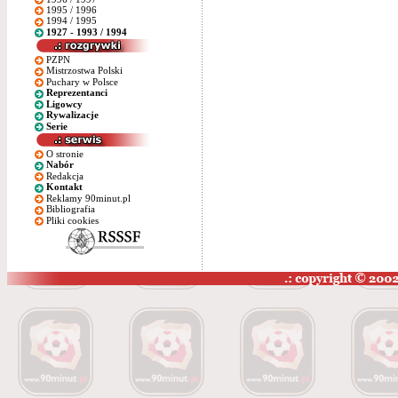
1995 / 1996
1994 / 1995
1927 - 1993 / 1994
PZPN
Mistrzostwa Polski
Puchary w Polsce
Reprezentanci
Ligowcy
Rywalizacje
Serie
O stronie
Nabór
Redakcja
Kontakt
Reklamy 90minut.pl
Bibliografia
Pliki cookies