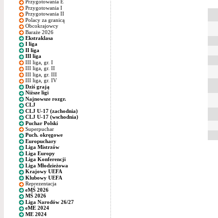
Przygotowania E
Przygotowania I
Przygotowania II
Polacy za granicą
Obcokrajowcy
Baraże 2026
Ekstraklasa
I liga
II liga
III liga
III liga, gr. I
III liga, gr. II
III liga, gr. III
III liga, gr. IV
Dziś grają
Niższe ligi
Najnowsze rozgr.
CLJ
CLJ U-17 (zachodnia)
CLJ U-17 (wschodnia)
Puchar Polski
Superpuchar
Puch. okręgowe
Europuchary
Liga Mistrzów
Liga Europy
Liga Konferencji
Liga Młodzieżowa
Krajowy UEFA
Klubowy UEFA
Reprezentacja
eMŚ 2026
MŚ 2026
Liga Narodów 26/27
eME 2024
ME 2024