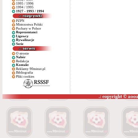
1995 / 1996
1994 / 1995
1927 - 1993 / 1994
PZPN
Mistrzostwa Polski
Puchary w Polsce
Reprezentanci
Ligowcy
Rywalizacje
Serie
O stronie
Nabór
Redakcja
Kontakt
Reklamy 90minut.pl
Bibliografia
Pliki cookies