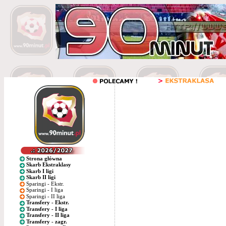
Strona główna
Skarb Ekstraklasy
Skarb I ligi
Skarb II ligi
Sparingi - Ekstr.
Sparingi - I liga
Sparingi - II liga
Transfery - Ekstr.
Transfery - I liga
Transfery - II liga
Transfery - zagr.