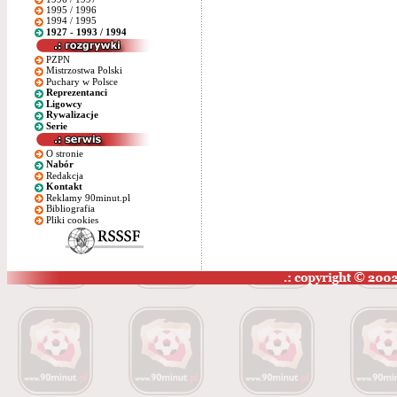
1995 / 1996
1994 / 1995
1927 - 1993 / 1994
PZPN
Mistrzostwa Polski
Puchary w Polsce
Reprezentanci
Ligowcy
Rywalizacje
Serie
O stronie
Nabór
Redakcja
Kontakt
Reklamy 90minut.pl
Bibliografia
Pliki cookies