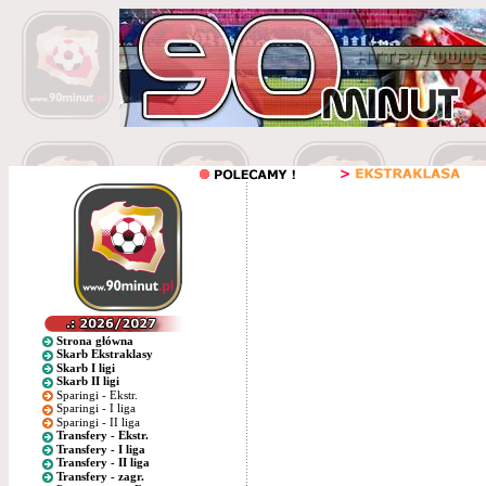
Strona główna
Skarb Ekstraklasy
Skarb I ligi
Skarb II ligi
Sparingi - Ekstr.
Sparingi - I liga
Sparingi - II liga
Transfery - Ekstr.
Transfery - I liga
Transfery - II liga
Transfery - zagr.