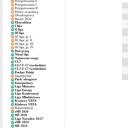
Przygotowania E
Przygotowania I
Przygotowania II
Polacy za granicą
Obcokrajowcy
Baraże 2026
Ekstraklasa
I liga
II liga
III liga
III liga, gr. I
III liga, gr. II
III liga, gr. III
III liga, gr. IV
Dziś grają
Niższe ligi
Najnowsze rozgr.
CLJ
CLJ U-17 (zachodnia)
CLJ U-17 (wschodnia)
Puchar Polski
Superpuchar
Puch. okręgowe
Europuchary
Liga Mistrzów
Liga Europy
Liga Konferencji
Liga Młodzieżowa
Krajowy UEFA
Klubowy UEFA
Reprezentacja
eMŚ 2026
MŚ 2026
Liga Narodów 26/27
eME 2024
ME 2024