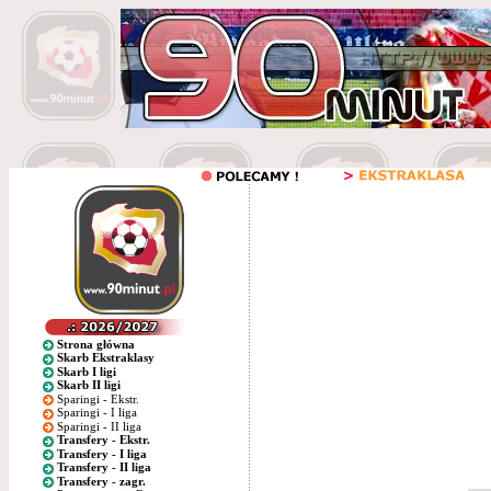
Strona główna
Skarb Ekstraklasy
Skarb I ligi
Skarb II ligi
Sparingi - Ekstr.
Sparingi - I liga
Sparingi - II liga
Transfery - Ekstr.
Transfery - I liga
Transfery - II liga
Transfery - zagr.