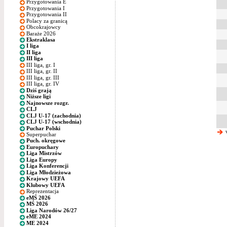
Przygotowania E
Przygotowania I
Przygotowania II
Polacy za granicą
Obcokrajowcy
Baraże 2026
Ekstraklasa
I liga
II liga
III liga
III liga, gr. I
III liga, gr. II
III liga, gr. III
III liga, gr. IV
Dziś grają
Niższe ligi
Najnowsze rozgr.
CLJ
CLJ U-17 (zachodnia)
CLJ U-17 (wschodnia)
Puchar Polski
w
Superpuchar
Puch. okręgowe
Europuchary
Liga Mistrzów
Liga Europy
Liga Konferencji
Liga Młodzieżowa
Krajowy UEFA
Klubowy UEFA
Reprezentacja
eMŚ 2026
MŚ 2026
Liga Narodów 26/27
eME 2024
ME 2024