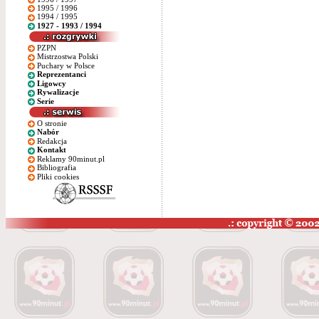
1995 / 1996
1994 / 1995
1927 - 1993 / 1994
PZPN
Mistrzostwa Polski
Puchary w Polsce
Reprezentanci
Ligowcy
Rywalizacje
Serie
O stronie
Nabór
Redakcja
Kontakt
Reklamy 90minut.pl
Bibliografia
Pliki cookies