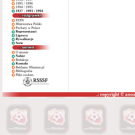
1995 / 1996
1994 / 1995
1927 - 1993 / 1994
PZPN
Mistrzostwa Polski
Puchary w Polsce
Reprezentanci
Ligowcy
Rywalizacje
Serie
O stronie
Nabór
Redakcja
Kontakt
Reklamy 90minut.pl
Bibliografia
Pliki cookies