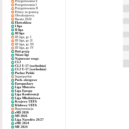
Przygotowania E
Przygotowania I
Przygotowania II
Polacy za granicą
Obcokrajowcy
Baraże 2026
Ekstraklasa
I liga
II liga
III liga
III liga, gr. I
III liga, gr. II
III liga, gr. III
III liga, gr. IV
Dziś grają
Niższe ligi
Najnowsze rozgr.
CLJ
CLJ U-17 (zachodnia)
CLJ U-17 (wschodnia)
Puchar Polski
Superpuchar
Puch. okręgowe
Europuchary
Liga Mistrzów
Liga Europy
Liga Konferencji
Liga Młodzieżowa
Krajowy UEFA
Klubowy UEFA
Reprezentacja
eMŚ 2026
MŚ 2026
Liga Narodów 26/27
eME 2024
ME 2024