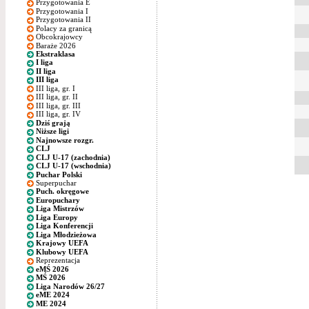
Przygotowania E
Przygotowania I
Przygotowania II
Polacy za granicą
Obcokrajowcy
Baraże 2026
Ekstraklasa
I liga
II liga
III liga
III liga, gr. I
III liga, gr. II
III liga, gr. III
III liga, gr. IV
Dziś grają
Niższe ligi
Najnowsze rozgr.
CLJ
CLJ U-17 (zachodnia)
CLJ U-17 (wschodnia)
Puchar Polski
Superpuchar
Puch. okręgowe
Europuchary
Liga Mistrzów
Liga Europy
Liga Konferencji
Liga Młodzieżowa
Krajowy UEFA
Klubowy UEFA
Reprezentacja
eMŚ 2026
MŚ 2026
Liga Narodów 26/27
eME 2024
ME 2024