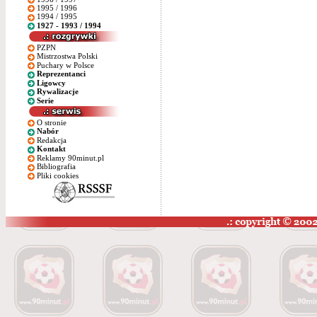
1995 / 1996
1994 / 1995
1927 - 1993 / 1994
PZPN
Mistrzostwa Polski
Puchary w Polsce
Reprezentanci
Ligowcy
Rywalizacje
Serie
O stronie
Nabór
Redakcja
Kontakt
Reklamy 90minut.pl
Bibliografia
Pliki cookies