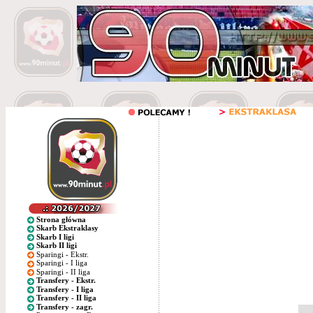
Strona główna
Skarb Ekstraklasy
Skarb I ligi
Skarb II ligi
Sparingi - Ekstr.
Sparingi - I liga
Sparingi - II liga
Transfery - Ekstr.
Transfery - I liga
Transfery - II liga
Transfery - zagr.