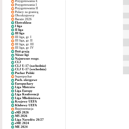
Przygotowania E
Przygotowania I
Przygotowania II
Polacy za granicą
Obcokrajowcy
Baraże 2026
Ekstraklasa
I liga
II liga
III liga
III liga, gr. I
III liga, gr. II
III liga, gr. III
III liga, gr. IV
Dziś grają
Niższe ligi
Najnowsze rozgr.
CLJ
CLJ U-17 (zachodnia)
CLJ U-17 (wschodnia)
Puchar Polski
Superpuchar
Puch. okręgowe
Europuchary
Liga Mistrzów
Liga Europy
Liga Konferencji
Liga Młodzieżowa
Krajowy UEFA
Klubowy UEFA
Reprezentacja
eMŚ 2026
MŚ 2026
Liga Narodów 26/27
eME 2024
ME 2024