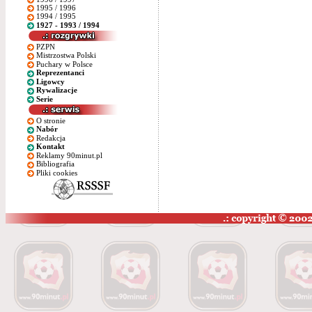
1995 / 1996
1994 / 1995
1927 - 1993 / 1994
PZPN
Mistrzostwa Polski
Puchary w Polsce
Reprezentanci
Ligowcy
Rywalizacje
Serie
O stronie
Nabór
Redakcja
Kontakt
Reklamy 90minut.pl
Bibliografia
Pliki cookies